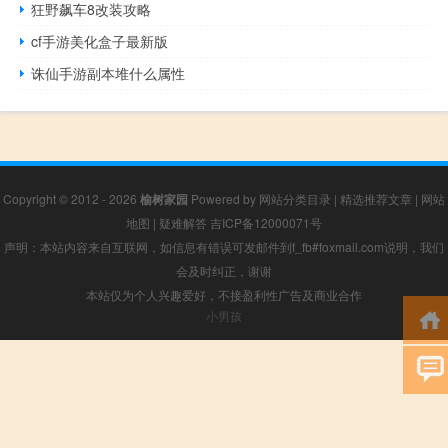
狂野飙车8改装攻略
cf手游美化盒子最新版
诛仙手游副本堆什么属性
Copyright © 2012 - 2026
榆树家园
Powered by
网站分类目录
|
精选推荐文章
|
网站
地图
|
疑难解答
吉ICP备12000071号
声明：本站内容来自互联网，如信息有错误可发邮件到f_fb#foxmail.com说明，我们
会及时纠正，谢谢
本站仅为个人兴趣爱好，不接盈利性广告及商业合作
小男孩