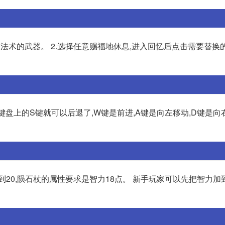
放法术的武器。 2.选择任意赐福地休息,进入回忆后点击需要替换的
键盘上的S键就可以后退了,W键是前进,A键是向左移动,D键是向右
20,陨石杖的属性要求是智力18点。 新手玩家可以先把智力加到