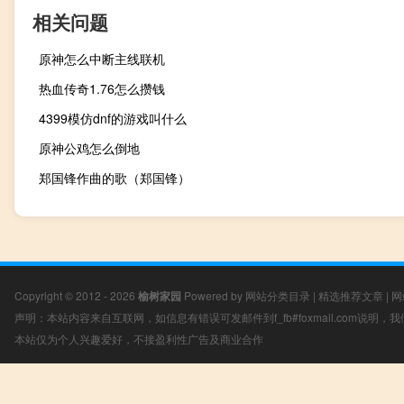
相关问题
原神怎么中断主线联机
热血传奇1.76怎么攒钱
4399模仿dnf的游戏叫什么
原神公鸡怎么倒地
郑国锋作曲的歌（郑国锋）
Copyright © 2012 - 2026
榆树家园
Powered by
网站分类目录
|
精选推荐文章
|
网
声明：本站内容来自互联网，如信息有错误可发邮件到f_fb#foxmail.com说明
本站仅为个人兴趣爱好，不接盈利性广告及商业合作