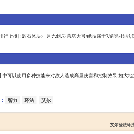
行:迅剑>辉石冰块>=月光剑,罗蕾塔大弓/绝技属于功能型技能,
斗中可以使用多种技能来对敌人造成高量伤害和控制效果,如大地
：
智力
环法
艾尔
艾尔登法环