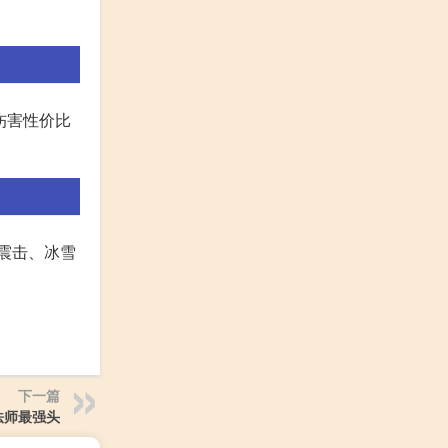
伤害性价比
震击、冰雪
下一篇
法师最强头