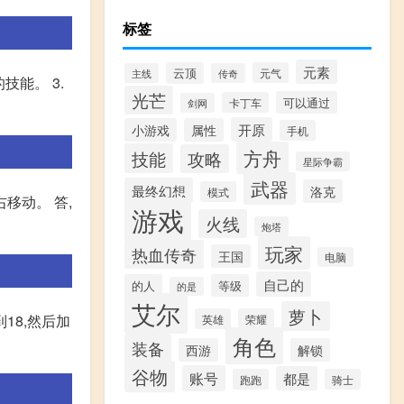
标签
元素
云顶
元气
主线
传奇
技能。 3.
光芒
可以通过
卡丁车
剑网
开原
小游戏
属性
手机
方舟
技能
攻略
星际争霸
武器
最终幻想
洛克
模式
移动。 答,
游戏
火线
炮塔
玩家
热血传奇
王国
电脑
自己的
的人
等级
的是
艾尔
萝卜
18,然后加
英雄
荣耀
角色
装备
西游
解锁
谷物
账号
都是
跑跑
骑士