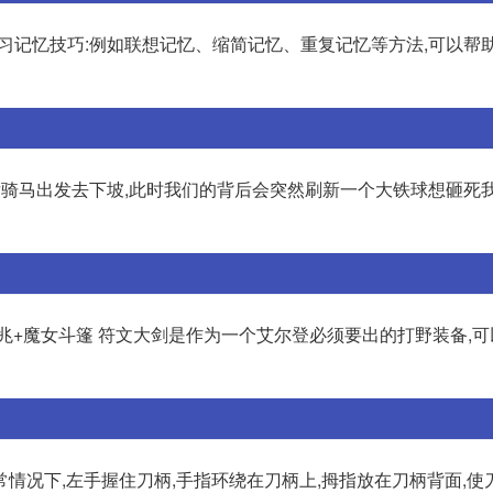
 练习记忆技巧:例如联想记忆、缩简记忆、重复记忆等方法,可以帮
后骑马出发去下坡,此时我们的背后会突然刷新一个大铁球想砸死我
之兆+魔女斗篷 符文大剑是作为一个艾尔登必须要出的打野装备,
情况下,左手握住刀柄,手指环绕在刀柄上,拇指放在刀柄背面,使