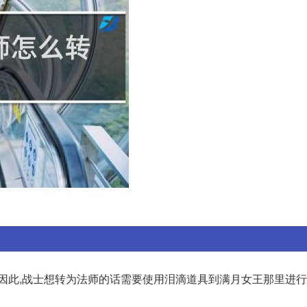
,因此,战士想转为法师的话需要使用泪滴道具到满月女王那里进行