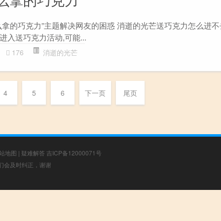
么拿的巧克力”主题解决网友的困惑 消逝的光芒送巧克力怎么进不去
入送巧克力活动,可能...
176
消逝的光芒
4
5
6
下一页
尾页
站地图
|
疑难解答
吉ICP备12000071号
，我们会及时纠正，谢谢