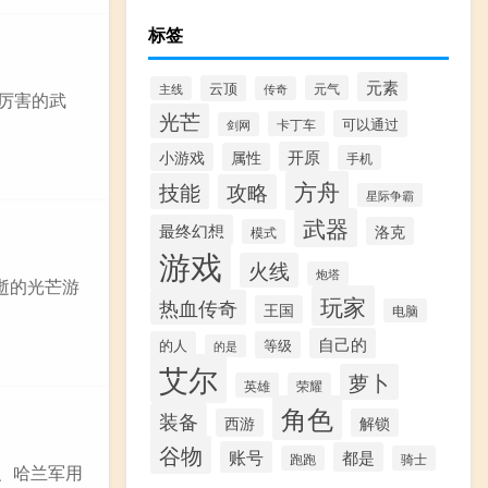
标签
元素
云顶
元气
主线
传奇
些厉害的武
光芒
可以通过
卡丁车
剑网
开原
小游戏
属性
手机
方舟
技能
攻略
星际争霸
武器
最终幻想
洛克
模式
游戏
火线
炮塔
消逝的光芒游
玩家
热血传奇
王国
电脑
自己的
的人
等级
的是
艾尔
萝卜
英雄
荣耀
角色
装备
西游
解锁
谷物
账号
都是
跑跑
骑士
1、哈兰军用