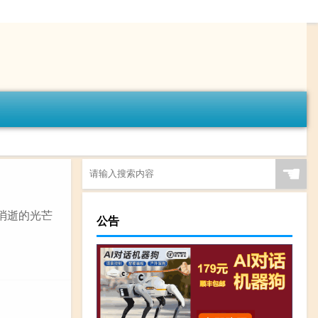
☚
消逝的光芒
公告