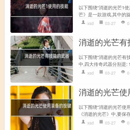
以下围绕“消逝的光芒1使
芒》是一款游戏,其中的旋
xsd
03-27
0
消逝的光芒有
以下围绕“消逝的光芒有
中,四大传奇武器分别是: 1. Ic
xsd
03-27
0
消逝的光芒使
以下围绕“消逝的光芒使
《消逝的光芒》中,要保存
xsd
03-27
0