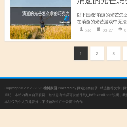
以下围绕“消逝的光芒怎
在消逝的光芒游戏中无法进
xsd
03-27
0
1
2
3
Copyright © 2012 - 2026
榆树家园
Powered by
网站分类目录
|
精选推荐文章
|
网
声明：本站内容来自互联网，如信息有错误可发邮件到f_fb#foxmail.com说明
本站仅为个人兴趣爱好，不接盈利性广告及商业合作