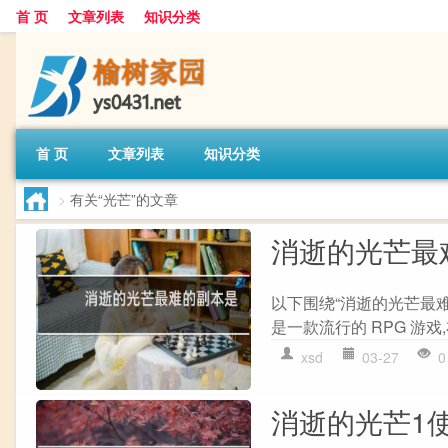
首 页
文章列表
知识分类
首 页
文章列表
知识分类
>
有关“光芒”的文章
消逝的光芒最
以下围绕“消逝的光芒最
是一款流行的 RPG 游戏
xsd
03-27
0
消逝的光芒1