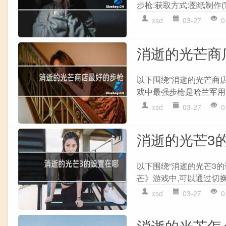
步枪:获取方式:图纸制作(官网
xsd
03-27
0
消逝的光芒商
以下围绕“消逝的光芒商店
戏中最强步枪是哈兰军用步枪
xsd
03-27
0
消逝的光芒3
以下围绕“消逝的光芒3
芒》游戏中,可以通过切换
xsd
03-27
0
消逝的光芒怎