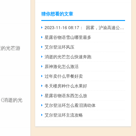
猜你想看的文章
2023-11-16 08:17： 因雾，沪渝高速公路车马阵、荆州、沙市、丫角、后湖、潜江收费站关闭，禁止车辆驶入。 雾散后随即解除管制，相关信息将第一时间发布在本微博评论区，请大家耐心等待，已经在路上的车辆，请降低车速、打开雾灯，谨慎驾驶。​​​
星露谷物语雪山哪里最多
艾尔登法环风压
逝的光芒游
消逝的光芒怎么快速奔跑
原神激化怎么激活
过年卖什么早餐好卖
冬天楼房种什么水果好
星露谷物语东西怎么放
《消逝的光
艾尔登法环怎么看泪滴幼体
艾尔登法环主流攻略