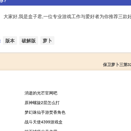
荐?
 大家好,我是盒子君,一位专业游戏工作与爱好者为你推荐三款好游
：
版本
破解版
萝卜
保卫萝卜三第3
消逝的光芒官网吧
原神螺旋2层怎么打
梦幻诛仙手游焚香角色
战斗天使4399游戏盒