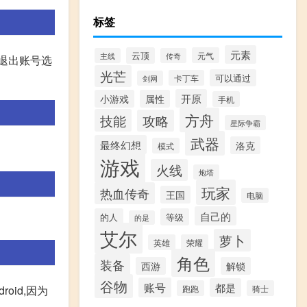
标签
元素
云顶
元气
主线
传奇
击退出账号选
光芒
可以通过
卡丁车
剑网
开原
小游戏
属性
手机
方舟
技能
攻略
星际争霸
武器
最终幻想
洛克
模式
游戏
火线
炮塔
玩家
热血传奇
王国
电脑
自己的
的人
等级
的是
艾尔
萝卜
英雄
荣耀
角色
装备
西游
解锁
谷物
账号
都是
oid,因为
跑跑
骑士