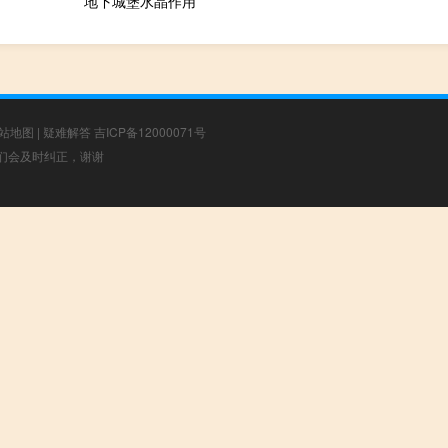
地下城堡水晶作用
站地图
|
疑难解答
吉ICP备12000071号
，我们会及时纠正，谢谢