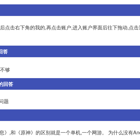
然后点击右下角的我的,再点击账户,进入账户界面后往下拖动,点
的回答
量不够
 的回答
问题
之息》,和《原神》的区别就是一个单机,一个网游。 为什么没有Andr