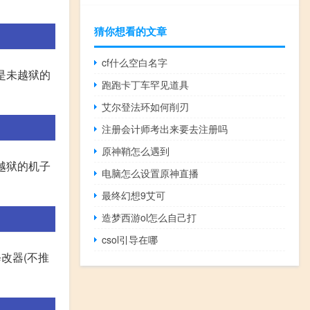
猜你想看的文章
cf什么空白名字
就是未越狱的
跑跑卡丁车罕见道具
艾尔登法环如何削刃
注册会计师考出来要去注册吗
原神鞘怎么遇到
未越狱的机子
电脑怎么设置原神直播
最终幻想9艾可
造梦西游ol怎么自己打
csol引导在哪
修改器(不推