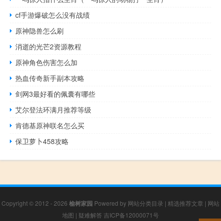
cf手游爆破怎么没有战绩
原神隐兽怎么刷
消逝的光芒2资源教程
原神角色伤害怎么加
热血传奇新手副本攻略
剑网3最好看的佩囊有哪些
艾尔登法环满月推荐等级
肯德基原神联名怎么买
保卫萝卜458攻略
Copyright © 2012 - 2026
榆树家园
Powered by
网站分类目录
|
精选推荐文章
|
网站
地图
|
疑难解答
吉ICP备12000071号