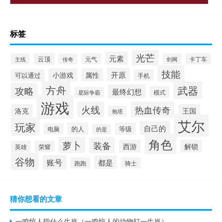
标签
光芒
元素
云顶
元气
卡丁车
主线
传奇
剑网
技能
开原
小游戏
属性
可以通过
手机
方舟
武器
攻略
最终幻想
模式
星际争霸
游戏
火线
热血传奇
洛克
王国
炮塔
艾尔
玩家
自己的
的人
等级
电脑
的是
角色
萝卜
装备
西游
解锁
英雄
荣耀
谷物
账号
都是
跑跑
骑士
猜你想看的文章
一鸣惊人指什么生肖（一鸣惊人的动物打一生肖）