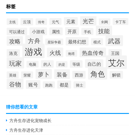
标签
光芒
元素
云顶
元气
卡丁车
主线
传奇
剑网
技能
开原
小游戏
属性
可以通过
手机
方舟
武器
攻略
最终幻想
模式
星际争霸
游戏
火线
热血传奇
洛克
王国
炮塔
艾尔
玩家
自己的
的人
等级
电脑
的是
角色
萝卜
装备
西游
解锁
英雄
荣耀
谷物
账号
都是
跑跑
骑士
猜你想看的文章
方舟生存进化宠物成长
方舟生存进化天津