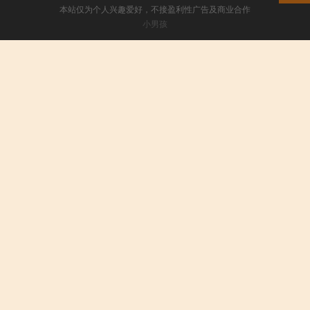
本站仅为个人兴趣爱好，不接盈利性广告及商业合作
小男孩