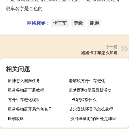
说车名字是金色的
网络标签：
卡丁车
等级
跑跑
下一篇
跑跑卡丁车怎么加速
相关问题
原神怎么演奏任务
老解说方舟生存进化
星露谷物语下册教程
造梦西游3星辰最新活动
方舟生存进化现世
TPO的O指什么
星露谷物语开局角色名子
艾尔登法环灵马怎么获得
唐朝攻略
“汾河珠翠明”的出处是哪里