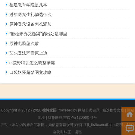
福建教育学院是几本
过年送女生礼物选什么
原神登录设备怎么添加
“磨楯未办文檄梁”的出处是哪里
原神电脑怎么放
艾尔登法环雪原上边
cf荒野特训怎么调整按键
口袋妖怪超梦图文攻略
Copyright © 2012 - 2026
榆树家园
Powered by
网站分类目录
|
精选推荐文章
|
网站
地图
|
疑难解答
吉ICP备12000071号
声明：本站内容来自互联网，如信息有错误可发邮件到f_fb#foxmail.com说明，我们
会及时纠正，谢谢