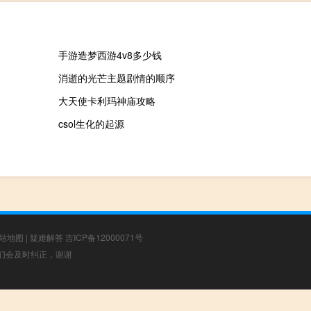
手游造梦西游4v8多少钱
消逝的光芒主题剧情的顺序
大天使卡利玛神庙攻略
csol生化的起源
站地图
|
疑难解答
吉ICP备12000071号
，我们会及时纠正，谢谢