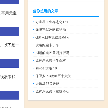
猜你想看的文章
,再用元宝
方舟霸主生存进化171
无限牢狱攻略真结局
cf周六日有几倍经验吗
力。以下是一
攻略跑跑卡丁车
消逝的光芒圣诞打折吗
原神怎么获得生命杯
inside 攻略 19
保卫萝卜3攻略五十六关
关线索来找
游乐场57关攻略
原神怎么蹲下按键移动