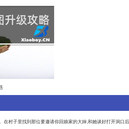
惑
洞村。在村子里找到那位要邀请你回娘家的大婶,和她谈好打开洞口后