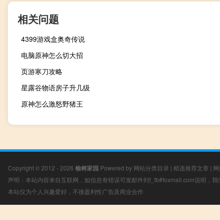
相关问题
4399游戏盒奥奇传说
电脑原神怎么切大招
页游寒刀攻略
星露谷物语房子升几级
原神怎么激怒野猪王
Copyright © 2012 - 2026
榆树家园
Powered by
网站分类目录
|
精选推荐文章
|
网
声明：本站内容来自互联网，如信息有错误可发邮件到f_fb#foxmail.com说明
本站仅为个人兴趣爱好，不接盈利性广告及商业合作