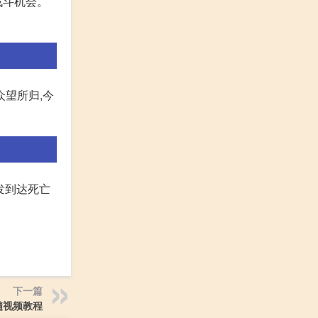
战斗机会。
众望所归,今
发到达死亡
下一篇
髓视频教程