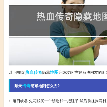
热血传奇
地图
以下围绕“
隐藏
升级攻略”主题解决网友的困
传奇
顺天
隐藏地图怎么去?
1. 落日峡谷 先花钱买一个钥匙和一把锤子,然后前往狗