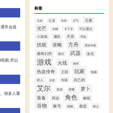
标签
元素
云顶
元气
主线
传奇
务通常会提
光芒
可以通过
卡丁车
剑网
开原
小游戏
属性
手机
方舟
技能
攻略
星际争霸
武器
最终幻想
洛克
模式
游戏
暗殿,所以
火线
炮塔
玩家
热血传奇
王国
电脑
自己的
的人
等级
的是
艾尔
萝卜
英雄
荣耀
。。很多人重
角色
装备
西游
解锁
谷物
账号
都是
跑跑
骑士