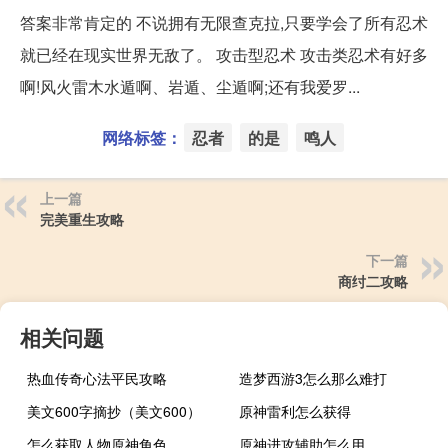
答案非常肯定的 不说拥有无限查克拉,只要学会了所有忍术
就已经在现实世界无敌了。 攻击型忍术 攻击类忍术有好多
啊!风火雷木水遁啊、岩遁、尘遁啊;还有我爱罗...
网络标签：
忍者
的是
鸣人
上一篇
完美重生攻略
下一篇
商纣二攻略
相关问题
热血传奇心法平民攻略
造梦西游3怎么那么难打
美文600字摘抄（美文600）
原神雷利怎么获得
怎么获取人物原神角色
原神进攻辅助怎么用