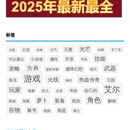
标签
光芒
元素
云顶
元气
卡丁车
主线
传奇
剑网
技能
开原
小游戏
属性
可以通过
手机
方舟
武器
攻略
最终幻想
模式
星际争霸
游戏
火线
热血传奇
洛克
王国
炮塔
艾尔
玩家
自己的
的人
等级
电脑
的是
角色
萝卜
装备
西游
解锁
英雄
荣耀
谷物
账号
都是
跑跑
骑士