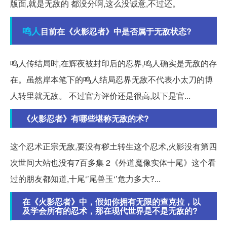
版面,就是无敌的 都没分啊,这么没诚意,不过还。
鸣人
目前在《火影忍者》中是否属于无敌状态?
鸣人传结局时,在辉夜被封印后的忍界,鸣人确实是无敌的存
在。虽然岸本笔下的鸣人结局忍界无敌不代表小太刀的博
人转里就无敌。 不过官方评价还是很高,以下是官...
《火影忍者》有哪些堪称无敌的术?
这个忍术正宗无敌,要没有秽土转生这个忍术,火影没有第四
次世间大站也没有7百多集 2《外道魔像实体十尾》这个看
过的朋友都知道,十尾‘’尾兽玉‘’危力多大?...
在《火影忍者》中，假如你拥有无限的查克拉，以
及学会所有的忍术，那在现代世界是不是无敌的?