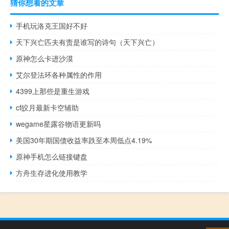
猜你想看的文章
手机玩洛克王国好不好
天下兴亡匹夫有责是谁写的诗句（天下兴亡）
原神怎么卡进沙漠
艾尔登法环各种属性的作用
4399上那些是重生游戏
cf皎月最新卡空辅助
wegame星露谷物语更新吗
美国30年期国债收益率跌至本周低点4.19%
原神手机怎么链接键盘
方舟生存进化使用教学