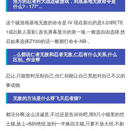
浩方的忍者村大战这破游戏，到底基地无敌命令是
什么? - 177*...
这个破游戏基地无敌的命令是-IV 现在新出的是3.23BETE
1或2(新人雷影),首先屏幕显示的第一项,一般选自由选择,然
后如果选择ZY60的话一般都打命令-NB-。
...么都说仁者无敌和忍者无敌,仁忍有什么关系,什么
区别,_作业帮
忍让,只能暂时压制自己,但仁却能让自己宽恕对自己不义的
事或物
无敌的方法是什么呀飞天忍者猫?
都没分啊,这么没诚意,不过还是告诉你吧,用5只小猫里的挖
土猫,放上+B的绝招,放到一半换回主猫,只要不放大招,不刷