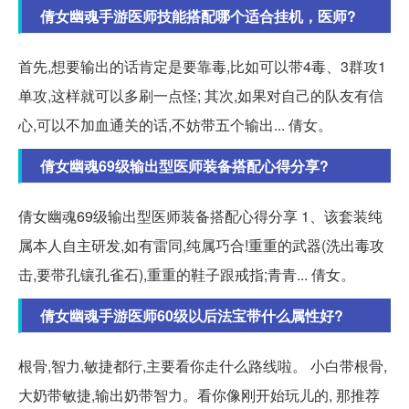
倩女幽魂手游医师技能搭配哪个适合挂机，医师?
首先,想要输出的话肯定是要靠毒,比如可以带4毒、3群攻1
单攻,这样就可以多刷一点怪; 其次,如果对自己的队友有信
心,可以不加血通关的话,不妨带五个输出... 倩女。
倩女幽魂69级输出型医师装备搭配心得分享?
倩女幽魂69级输出型医师装备搭配心得分享 1、该套装纯
属本人自主研发,如有雷同,纯属巧合!重重的武器(洗出毒攻
击,要带孔镶孔雀石),重重的鞋子跟戒指;青青... 倩女。
倩女幽魂手游医师60级以后法宝带什么属性好?
根骨,智力,敏捷都行,主要看你走什么路线啦。 小白带根骨,
大奶带敏捷,输出奶带智力。看你像刚开始玩儿的, 那推荐