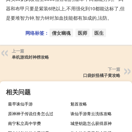
器和布甲只要是紫装6绝以上,不用强化到10都能达标了,但
是要堆智力钟,智力钟对加血技能都有加成的,法防。
网络标签：
倩女幽魂
医师
医生
上一篇
单机游戏封神榜攻略
下一篇
口袋妖怪橘子黄攻略
相关问题
最早诛仙手游
魁首攻略
原神神子传说任务怎么过
诛仙手游青云洗练攻略
南宁私立高中学费
城堡钥匙怎么获得原神