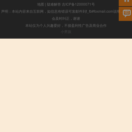
地图
|
疑难解答
吉ICP备12000071号
声明：本站内容来自互联网，如信息有错误可发邮件到f_fb#foxmail.com说明，我们
会及时纠正，谢谢
本站仅为个人兴趣爱好，不接盈利性广告及商业合作
小男孩