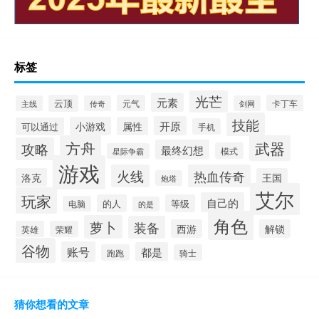
标签
光芒
元素
云顶
元气
卡丁车
主线
传奇
剑网
技能
开原
小游戏
属性
可以通过
手机
方舟
武器
攻略
最终幻想
模式
星际争霸
游戏
火线
热血传奇
洛克
王国
炮塔
艾尔
玩家
自己的
的人
等级
电脑
的是
角色
萝卜
装备
西游
解锁
英雄
荣耀
谷物
账号
都是
跑跑
骑士
猜你想看的文章