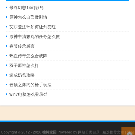
最终幻想14幻影岛
原神怎么自己做剧情
艾尔登法环如何让剑变红
原神中清籁丸的任务怎么做
春节传承感言
热血传奇怎么合成阵
双子原神怎么打
速成奶爸攻略
云顶之弈约的枪手玩法
win7电脑怎么登录cf
Copyright © 2012 - 2026
榆树家园
Powered by
网站分类目录
|
精选推荐文章
|
网站