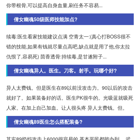
你带根骨,可以提高自身血量,刷任务不容易...
倩女幽魂50级医师技能加点?
续毒:医生看家技能建议点满 空青太一:(真心打BOSS很不
错的技能,如果有钱就尽量点高吧,缺点就是用了他,你太拉
仇恨了,容易死) 茴香透骨:持续毒,是甘遂附子...
倩女幽魂异人。医生。刀客。射手。玩哪个好?
异人太费钱。但是医生在89以前没攻击力。90以后的攻击
就好了。如果装备好的话。医生PK很牛的。光吸蓝就吸死
人家。在加上自己加血。让人很头疼 异人太费钱。但。
倩女幽魂89医生怎么搭配装备?
其实89奶妈攻击上6000很容易的,基本平民都能办到。 武