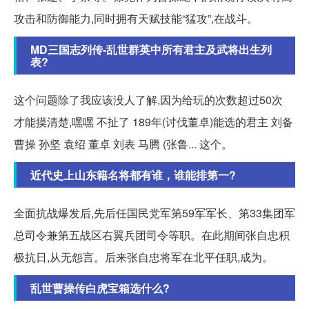
攻击和防御能力,同时拥有天赋技能“猛攻”,在战斗。
MD三国志列传-乱世群英中所有君主及武将出生列
表?
这个问题除了我应该没人了解,因为给玩的次数超过50次
才能摸清楚,嘿嘿 不扯了 189年(讨伐董卓)能选的君主 刘备
曹操 孙坚 袁绍 董卓 刘表 马腾 (张鲁... 这个。
近代史上山东籍名将都有谁，谁能排第一?
全面抗战爆发后,先后任国民党军第59军军长、第33集团军
总司令兼第五战区右翼兵团司令等职。在此期间张自忠积
极抗日,从无怨言。后来张自忠将军在北平任职,成为。
乱世曹操传白虎宝箱选什么?