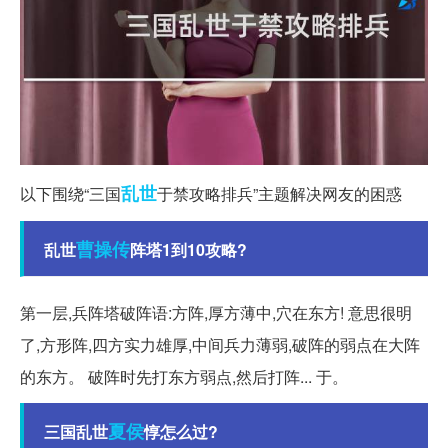
乱世
以下围绕“三国
于禁攻略排兵”主题解决网友的困惑
曹操传
乱世
阵塔1到10攻略?
第一层,兵阵塔破阵语:方阵,厚方薄中,穴在东方! 意思很明
了,方形阵,四方实力雄厚,中间兵力薄弱,破阵的弱点在大阵
的东方。 破阵时先打东方弱点,然后打阵... 于。
夏侯
三国乱世
惇怎么过?