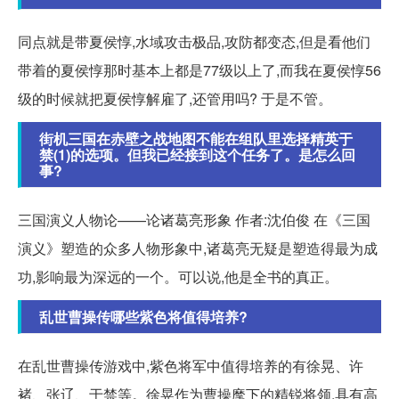
同点就是带夏侯惇,水域攻击极品,攻防都变态,但是看他们
带着的夏侯惇那时基本上都是77级以上了,而我在夏侯惇56
级的时候就把夏侯惇解雇了,还管用吗? 于是不管。
街机三国在赤壁之战地图不能在组队里选择精英于
禁(1)的选项。但我已经接到这个任务了。是怎么回
事?
三国演义人物论——论诸葛亮形象 作者:沈伯俊 在《三国
演义》塑造的众多人物形象中,诸葛亮无疑是塑造得最为成
功,影响最为深远的一个。可以说,他是全书的真正。
乱世曹操传哪些紫色将值得培养?
在乱世曹操传游戏中,紫色将军中值得培养的有徐晃、许
褚、张辽、于禁等。徐晃作为曹操麾下的精锐将领,具有高