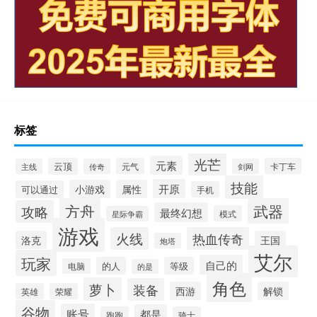
标签
光芒
元素
云顶
元气
卡丁车
主线
传奇
剑网
技能
开原
小游戏
属性
可以通过
手机
方舟
武器
攻略
最终幻想
模式
星际争霸
游戏
火线
热血传奇
洛克
王国
炮塔
艾尔
玩家
自己的
的人
等级
电脑
的是
角色
萝卜
装备
西游
解锁
英雄
荣耀
谷物
账号
都是
跑跑
骑士