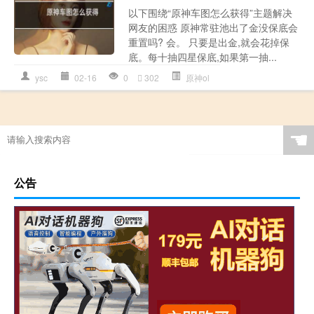
以下围绕“原神车图怎么获得”主题解决
网友的困惑 原神常驻池出了金没保底会
重置吗? 会。 只要是出金,就会花掉保
底。每十抽四星保底,如果第一抽...
ysc
02-16
0
302
原神ol
☚
公告