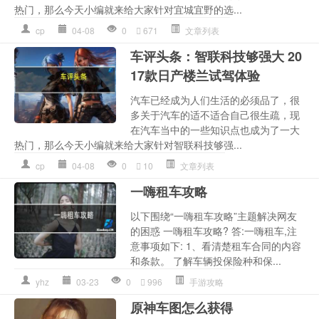
热门，那么今天小编就来给大家针对宜城宜野的选...
cp
04-08
0
671
文章列表
车评头条：智联科技够强大 20
17款日产楼兰试驾体验
汽车已经成为人们生活的必须品了，很
多关于汽车的适不适合自己很生疏，现
在汽车当中的一些知识点也成为了一大
热门，那么今天小编就来给大家针对智联科技够强...
cp
04-08
0
10
文章列表
一嗨租车攻略
以下围绕“一嗨租车攻略”主题解决网友
的困惑 一嗨租车攻略? 答:一嗨租车,注
意事项如下: 1、看清楚租车合同的内容
和条款。 了解车辆投保险种和保...
yhz
03-23
0
996
手游攻略
原神车图怎么获得