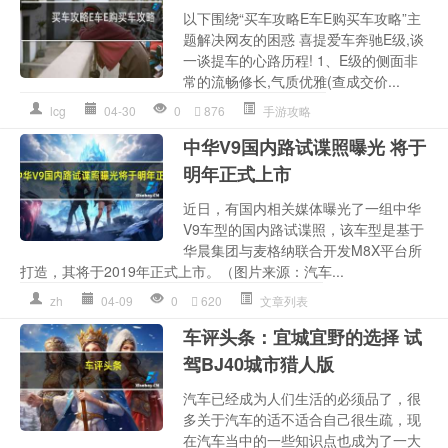
以下围绕“买车攻略E车E购买车攻略”主
题解决网友的困惑 喜提爱车奔驰E级,谈
一谈提车的心路历程! 1、E级的侧面非
常的流畅修长,气质优雅(查成交价...
lcg
04-30
0
876
手游攻略
中华V9国内路试谍照曝光 将于
明年正式上市
近日，有国内相关媒体曝光了一组中华
V9车型的国内路试谍照，该车型是基于
华晨集团与麦格纳联合开发M8X平台所
打造，其将于2019年正式上市。（图片来源：汽车...
zh
04-09
0
620
文章列表
车评头条：宜城宜野的选择 试
驾BJ40城市猎人版
汽车已经成为人们生活的必须品了，很
多关于汽车的适不适合自己很生疏，现
在汽车当中的一些知识点也成为了一大