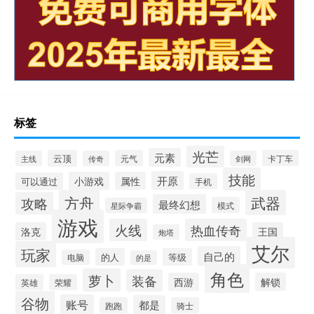
标签
光芒
元素
云顶
元气
卡丁车
主线
传奇
剑网
技能
开原
小游戏
属性
可以通过
手机
方舟
武器
攻略
最终幻想
模式
星际争霸
游戏
火线
热血传奇
洛克
王国
炮塔
艾尔
玩家
自己的
的人
等级
电脑
的是
角色
萝卜
装备
西游
解锁
英雄
荣耀
谷物
账号
都是
跑跑
骑士