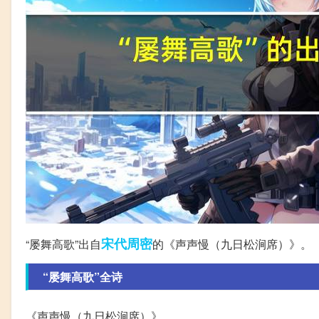
宋代
周密
“屡舞高歌”出自
的《声声慢（九日松涧席）》。
“屡舞高歌”全诗
《声声慢（九日松涧席）》