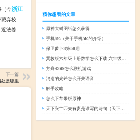
浙江
兴（今
猜你想看的文章
好藏弃校
原神大树图纸怎么获得
，近法姜
手机htc（关于手机htc的介绍）
保卫萝卜3第58期
冀教版六年级上册数学怎么下载 六年级上册数学网课免费
方舟4399怎么联机游戏
下一篇
消逝的光芒怎么开关语音
出处是哪里
触手攻略
怎么下苹果版原神
天下兴亡匹夫有责是谁写的诗句（天下兴亡）