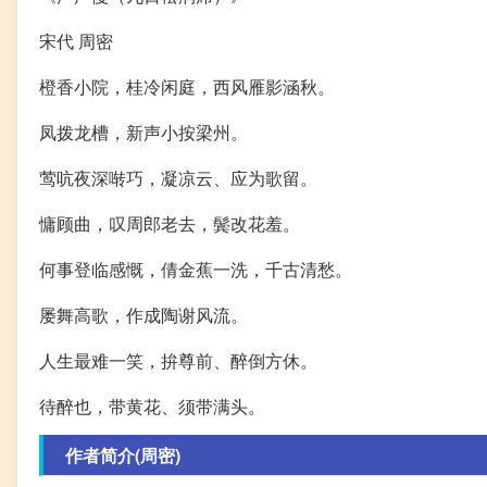
宋代 周密
橙香小院，桂冷闲庭，西风雁影涵秋。
凤拨龙槽，新声小按梁州。
莺吭夜深啭巧，凝凉云、应为歌留。
慵顾曲，叹周郎老去，鬓改花羞。
何事登临感慨，倩金蕉一洗，千古清愁。
屡舞高歌，作成陶谢风流。
人生最难一笑，拚尊前、醉倒方休。
待醉也，带黄花、须带满头。
作者简介(周密)