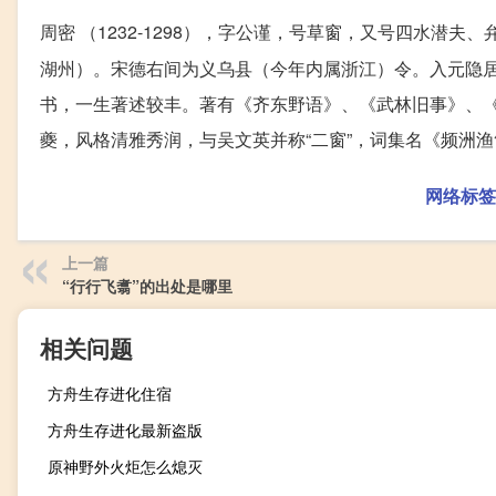
周密 （1232-1298），字公谨，号草窗，又号四水潜
湖州）。宋德右间为义乌县（今年内属浙江）令。入元隐
书，一生著述较丰。著有《齐东野语》、《武林旧事》、
夔，风格清雅秀润，与吴文英并称“二窗”，词集名《频洲
网络标签
上一篇
“行行飞翥”的出处是哪里
相关问题
方舟生存进化住宿
方舟生存进化最新盗版
原神野外火炬怎么熄灭