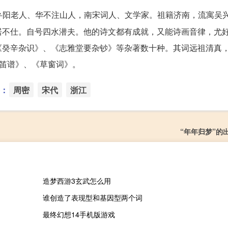
夫、弁阳老人、华不注山人，南宋词人、文学家。祖籍济南，流寓吴
居不仕。自号四水潜夫。他的诗文都有成就，又能诗画音律，尤
《癸辛杂识》、《志雅堂要杂钞》等杂著数十种。其词远祖清真
渔笛谱》、《草窗词》。
：
周密
宋代
浙江
“年年归梦”的
造梦西游3玄武怎么用
谁创造了表现型和基因型两个词
最终幻想14手机版游戏