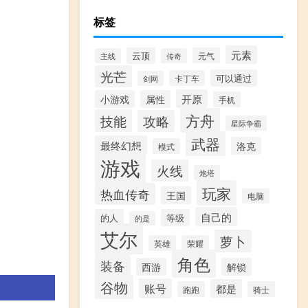
标签
元素
云顶
元气
主线
传奇
光芒
可以通过
卡丁车
剑网
开原
小游戏
属性
手机
方舟
技能
攻略
星际争霸
武器
最终幻想
洛克
模式
游戏
火线
炮塔
玩家
热血传奇
王国
电脑
自己的
的人
等级
的是
艾尔
萝卜
英雄
荣耀
角色
装备
西游
解锁
谷物
账号
都是
跑跑
骑士