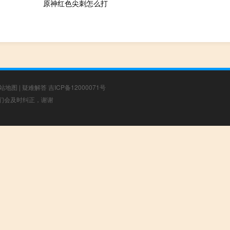
原神红色尖刺怎么打
站地图
|
疑难解答
吉ICP备12000071号
，我们会及时纠正，谢谢