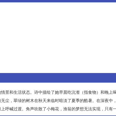
的情景和生活状态。诗中描绘了她早晨吃沆瀣（指食物）和晚上
澈无尘，翠绿的树木在秋天来临时暗淡了夏季的酷暑。在深夜中
滩上呼喊过渡。角声吹散了小梅花，渔翁的梦想无法实现，只有