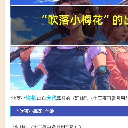
梅花
宋代
“吹落小
”出自
葛郯的《洞仙歌（十三夜再赏月用
“吹落小梅花”全诗
《洞仙歌（十三夜再赏月用前韵）》