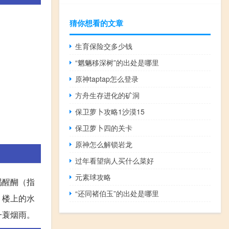
猜你想看的文章
生育保险交多少钱
“魍魉移深树”的出处是哪里
原神taptap怎么登录
方舟生存进化的矿洞
保卫萝卜攻略1沙漠15
保卫萝卜四的关卡
原神怎么解锁岩龙
过年看望病人买什么菜好
元素球攻略
喝醒醐（指
“还同褚伯玉”的出处是哪里
，楼上的水
一蓑烟雨。