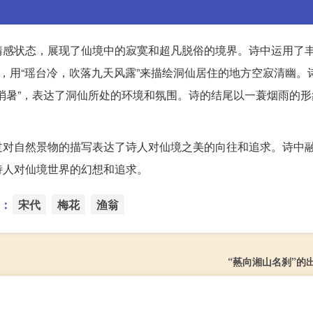
情感状态，展现了仙境中的寂寞和超凡脱俗的境界。诗中运用了
逸，用“瑶台冷，吹落九天风露”来描绘洞仙居住的地方空寂清幽。
消暑”，表达了洞仙所处的环境和氛围。诗的结尾以一蓑烟雨的形
过对自然景物的描写表达了诗人对仙境之美的向往和追求。诗中
诗人对仙境世界的幻想和追求。
：
宋代
梅花
渔翁
“爇向湘山名刹”的