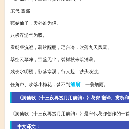
宋代 葛郯
藐姑仙子，天外谁为侣。
八极浮游气为驭。
看朝餐沆瀣，暮饮醒醐，瑶台冷，吹落九天风露。
翠空云幕净，宝鉴无尘，碧树秋来暗消暑。
残夜水明楼，影落寒溪，行人起、沙头唤渡。
渔翁
任角声、吹落小梅花，梦不到
，一蓑烟雨。
《洞仙歌（十三夜再赏月用前韵）》葛郯 翻译、赏析
《洞仙歌（十三夜再赏月用前韵）》是宋代葛郯创作的一
中文译文：