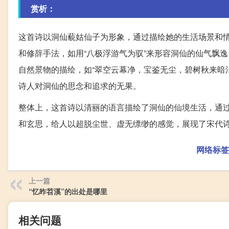
赏析：
这首诗以洞仙藐姑仙子为形象，通过描绘她的生活场景和
和修辞手法，如用“八极浮游气为驭”来形容洞仙的仙气飘
自然景物的描绘，如“翠空云幕净，宝鉴无尘，碧树秋来暗
诗人对洞仙的思念和追求的无果。
整体上，这首诗以清丽的语言描绘了洞仙的仙境生活，通
和玄思，给人以超脱尘世、虚无缥缈的感觉，展现了宋代
网络标签
上一篇
“忆昨苕溪”的出处是哪里
相关问题