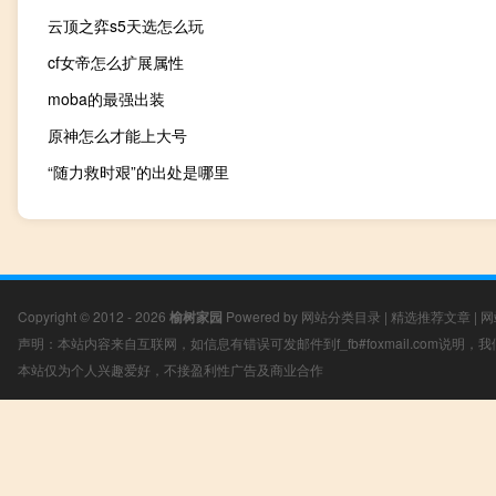
云顶之弈s5天选怎么玩
cf女帝怎么扩展属性
moba的最强出装
原神怎么才能上大号
“随力救时艰”的出处是哪里
Copyright © 2012 - 2026
榆树家园
Powered by
网站分类目录
|
精选推荐文章
|
网
声明：本站内容来自互联网，如信息有错误可发邮件到f_fb#foxmail.com说明
本站仅为个人兴趣爱好，不接盈利性广告及商业合作