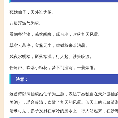
藐姑仙子，天外谁为侣。
八极浮游气为驭。
看朝餐沆瀣，暮饮醒醐，瑶台冷，吹落九天风露。
翠空云幕净，宝鉴无尘，碧树秋来暗消暑。
残夜水明楼，影落寒溪，行人起、沙头唤渡。
任角声、吹落小梅花，梦不到渔翁，一蓑烟雨。
诗意：
这首诗以洞仙藐姑仙子为主题，表达了她独自在天外游仙
美酒），瑶台冷清，吹散了九天的风露。蓝天上的云幕清
清晰可见，影子投射在寒冷的溪水上，行人站起来，在沙