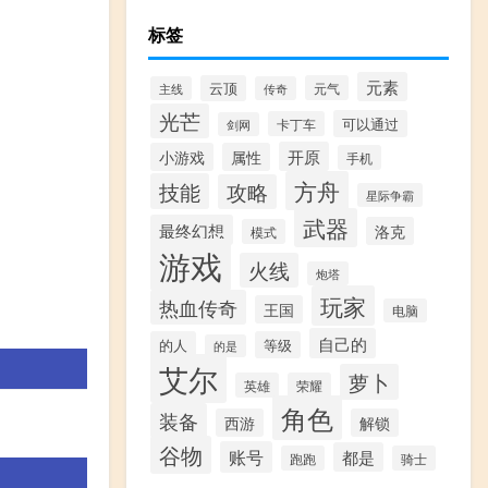
标签
元素
云顶
元气
主线
传奇
光芒
可以通过
卡丁车
剑网
开原
小游戏
属性
手机
方舟
技能
攻略
星际争霸
武器
最终幻想
洛克
模式
游戏
火线
炮塔
玩家
热血传奇
王国
电脑
自己的
的人
等级
的是
艾尔
萝卜
英雄
荣耀
角色
装备
西游
解锁
谷物
账号
都是
跑跑
骑士