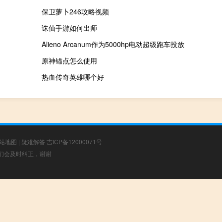
保卫萝卜246攻略视频
诛仙手游如何出师
Alieno Arcanum作为5000hp电动超级跑车投放
原神锚点怎么使用
热血传奇英雄哪个好
站地图
|
疑难解答
吉ICP备12000071号
，我们会及时纠正，谢谢