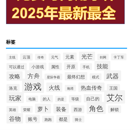
标签
光芒
元素
云顶
元气
卡丁车
主线
传奇
剑网
技能
开原
小游戏
属性
可以通过
手机
方舟
武器
攻略
最终幻想
模式
星际争霸
游戏
火线
热血传奇
洛克
王国
炮塔
艾尔
玩家
自己的
的人
等级
电脑
的是
角色
萝卜
装备
西游
解锁
英雄
荣耀
谷物
账号
都是
跑跑
骑士