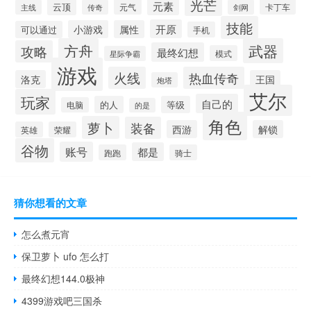
光芒
元素
云顶
元气
卡丁车
主线
传奇
剑网
技能
开原
小游戏
属性
可以通过
手机
方舟
武器
攻略
最终幻想
模式
星际争霸
游戏
火线
热血传奇
洛克
王国
炮塔
艾尔
玩家
自己的
的人
等级
电脑
的是
角色
萝卜
装备
西游
解锁
英雄
荣耀
谷物
账号
都是
跑跑
骑士
猜你想看的文章
怎么煮元宵
保卫萝卜 ufo 怎么打
最终幻想144.0极神
4399游戏吧三国杀