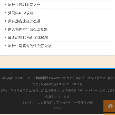
原神快速副本怎么开
梦间集4-13攻略
原神远古遗迹怎么进
别人和你拜年怎么回复她
最终幻想15画面字体模糊
原神中清籁丸的任务怎么做
Copyright © 2012 - 2026
榆树家园
Powered by
网站分类目录
|
精选推荐文章
|
网站
地图
|
疑难解答
吉ICP备12000071号
声明：本站内容来自互联网，如信息有错误可发邮件到f_fb#foxmail.com说明，我们
会及时纠正，谢谢
本站仅为个人兴趣爱好，不接盈利性广告及商业合作
小男孩