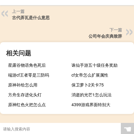
上一篇
古代弄瓦是什么意思
下一篇
公司年会庆典致辞
相关问题
星露谷物语角色死后
诛仙手游五十级任务奖励
端游cf王者零是三防吗
cf女帝怎么扩展属性
原神补给怎么用
保卫萝卜2关卡75
方舟生存进化头灯
消逝的光芒1怎么玩法
原神红色火把怎么点
4399游戏界面特别大
☚