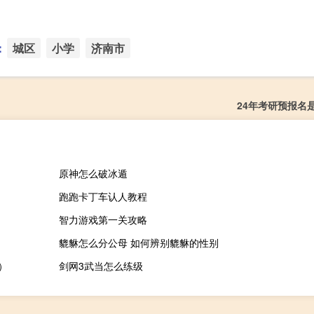
：
城区
小学
济南市
24年考研预报名
原神怎么破冰遁
跑跑卡丁车认人教程
智力游戏第一关攻略
貔貅怎么分公母 如何辨别貔貅的性别
介）
剑网3武当怎么练级