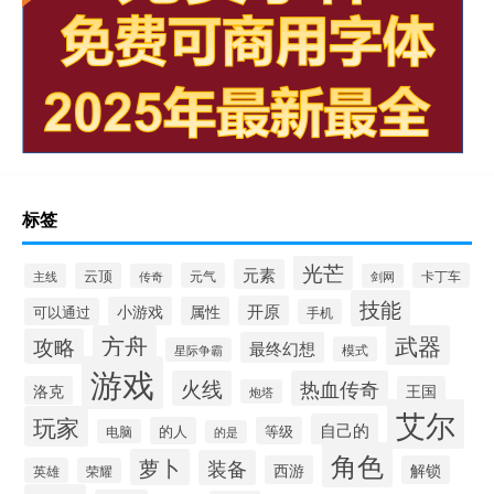
标签
光芒
元素
云顶
元气
卡丁车
主线
传奇
剑网
技能
开原
小游戏
属性
可以通过
手机
方舟
武器
攻略
最终幻想
模式
星际争霸
游戏
火线
热血传奇
洛克
王国
炮塔
艾尔
玩家
自己的
的人
等级
电脑
的是
角色
萝卜
装备
西游
解锁
英雄
荣耀