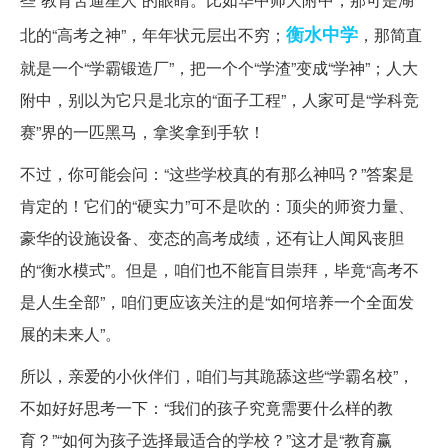
衡水
中学
北的“高考之神”，年年状元层出不穷；
，那简直
就是一个“学霸锻造厂”，把一个个“学渣”变成“学神”；人大
附中，别以为它只是北京的“面子工程”，人家可是“学科竞
赛”界的一匹黑马，拿奖拿到手软！
不过，你可能会问：“这些学校真的有那么神吗？”答案是
肯定的！它们的“硬实力”可不是吹的：顶尖的师资力量、
豪华的设施设备、变态的高考成绩，还有让人闻风丧胆
的“衡水模式”。但是，咱们也不能盲目崇拜，毕竟“高考不
是人生全部”，咱们更应该关注的是“如何培养一个全面发
展的未来人”。
所以，亲爱的小伙伴们，咱们与其跪舔这些“学霸名校”，
不如好好思考一下：“我们的孩子究竟需要什么样的教
育？”“如何为孩子选择最适合的学校？”这才是“教育赢