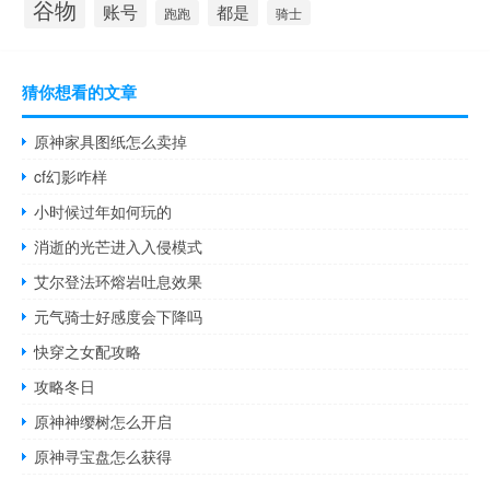
谷物
账号
都是
跑跑
骑士
猜你想看的文章
原神家具图纸怎么卖掉
cf幻影咋样
小时候过年如何玩的
消逝的光芒进入入侵模式
艾尔登法环熔岩吐息效果
元气骑士好感度会下降吗
快穿之女配攻略
攻略冬日
原神神缨树怎么开启
原神寻宝盘怎么获得