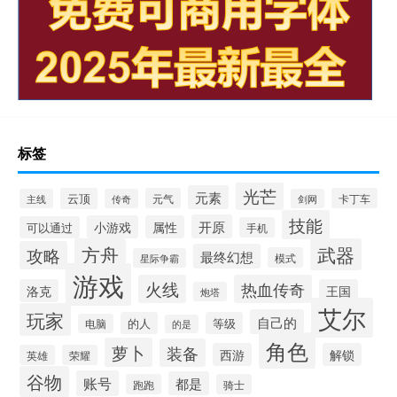
标签
光芒
元素
云顶
元气
卡丁车
主线
传奇
剑网
技能
开原
小游戏
属性
可以通过
手机
方舟
武器
攻略
最终幻想
模式
星际争霸
游戏
火线
热血传奇
洛克
王国
炮塔
艾尔
玩家
自己的
的人
等级
电脑
的是
角色
萝卜
装备
西游
解锁
英雄
荣耀
谷物
账号
都是
跑跑
骑士