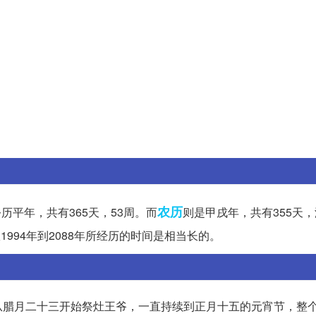
农历
公历平年，共有365天，53周。而
则是甲戌年，共有355天
1994年到2088年所经历的时间是相当长的。
从腊月二十三开始祭灶王爷，一直持续到正月十五的元宵节，整