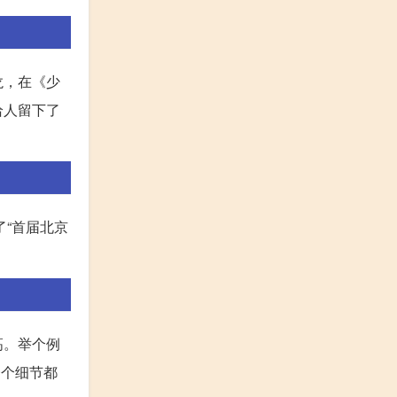
龙，在《少
给人留下了
了“首届北京
高。举个例
一个细节都