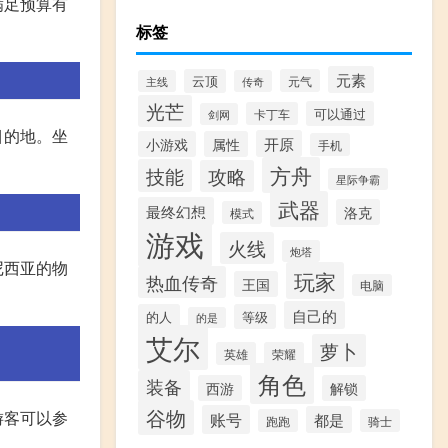
满足预算有
标签
元素
云顶
元气
主线
传奇
光芒
可以通过
卡丁车
剑网
目的地。坐
开原
小游戏
属性
手机
方舟
技能
攻略
星际争霸
武器
最终幻想
洛克
模式
游戏
火线
炮塔
尼西亚的物
玩家
热血传奇
王国
电脑
自己的
的人
等级
的是
艾尔
萝卜
英雄
荣耀
角色
装备
西游
解锁
谷物
游客可以参
账号
都是
跑跑
骑士