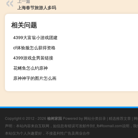
上一篇
上海春节旅游人多吗
相关问题
4399大富翁小游戏团建
cf体验服怎么获得资格
4399游戏盒男装链接
花鳉鱼怎么钓原神
原神神字的图片怎么画
Copyright © 2012 - 2026
榆树家园
Powered by
网站分类目录
|
精选推荐文章
|
网
声明：本站内容来自互联网，如信息有错误可发邮件到f_fb#foxmail.com说明
本站仅为个人兴趣爱好，不接盈利性广告及商业合作