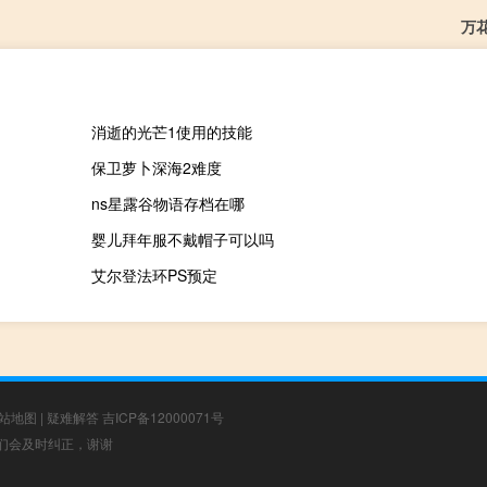
万
消逝的光芒1使用的技能
保卫萝卜深海2难度
ns星露谷物语存档在哪
婴儿拜年服不戴帽子可以吗
艾尔登法环PS预定
站地图
|
疑难解答
吉ICP备12000071号
，我们会及时纠正，谢谢