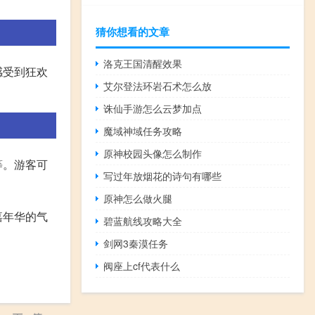
猜你想看的文章
洛克王国清醒效果
感受到狂欢
艾尔登法环岩石术怎么放
诛仙手游怎么云梦加点
魔域神域任务攻略
原神校园头像怎么制作
等。游客可
写过年放烟花的诗句有哪些
原神怎么做火腿
嘉年华的气
碧蓝航线攻略大全
剑网3秦漠任务
阀座上cf代表什么