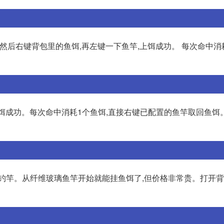
,然后右键背包里的鱼饵,再左键一下鱼竿,上饵成功。 每次命中消
上饵成功。每次命中消耗1个鱼饵,直接右键已配置的鱼竿取回鱼饵
钓竿。从纤维玻璃鱼竿开始就能挂鱼饵了,但价格非常贵。打开背