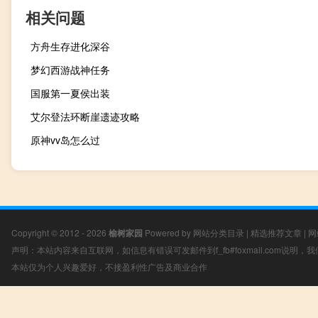
相关问题
方舟生存进化深谷
梦幻西游战神任务
国服第一夏侯出装
艾尔登法环断崖遗迹攻略
原神vv岛怎么过
Copyright © 2012 - 2026
榆树家园
Powered by
网站分类目录
|
精选推荐文章
|
网
声明：本站内容来自互联网，如信息有错误可发邮件到f_fb#foxmail.com说明
本站仅为个人兴趣爱好，不接盈利性广告及商业合作