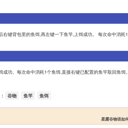
后右键背包里的鱼饵,再左键一下鱼竿,上饵成功。 每次命中消耗1
上饵成功。每次命中消耗1个鱼饵,直接右键已配置的鱼竿取回鱼饵
：
谷物
鱼竿
鱼饵
星露谷物语如