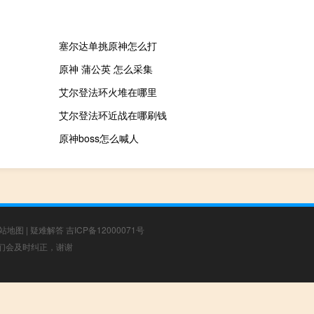
塞尔达单挑原神怎么打
原神 蒲公英 怎么采集
艾尔登法环火堆在哪里
艾尔登法环近战在哪刷钱
原神boss怎么喊人
站地图
|
疑难解答
吉ICP备12000071号
，我们会及时纠正，谢谢