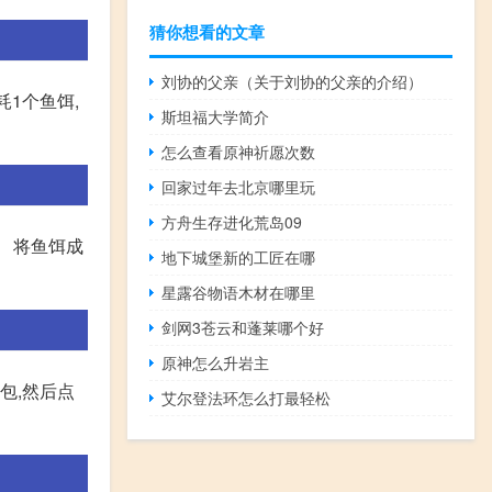
猜你想看的文章
刘协的父亲（关于刘协的父亲的介绍）
耗1个鱼饵,
斯坦福大学简介
怎么查看原神祈愿次数
回家过年去北京哪里玩
方舟生存进化荒岛09
。 将鱼饵成
地下城堡新的工匠在哪
星露谷物语木材在哪里
剑网3苍云和蓬莱哪个好
原神怎么升岩主
包,然后点
艾尔登法环怎么打最轻松