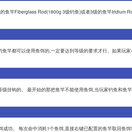
lass Rod(1800g 3级钓鱼)或者3级的鱼竿Iridium Rod(
钓鱼竿都可以使用鱼饵的,一定要达到等级的要求才行。如果玩家
级挂钩的。 最开始的那把鱼竿不能使用鱼饵,当玩家钓鱼和鱼竿
饵成功。 每次命中消耗1个鱼饵,直接右键已配置的鱼竿取回鱼饵!