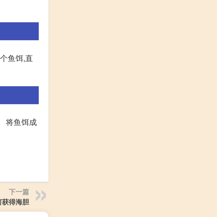
个鱼饵,直
。 将鱼饵成
下一篇
何获得海胆