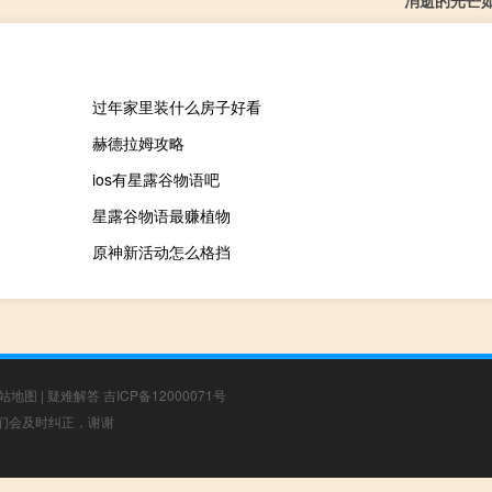
过年家里装什么房子好看
赫德拉姆攻略
ios有星露谷物语吧
星露谷物语最赚植物
原神新活动怎么格挡
站地图
|
疑难解答
吉ICP备12000071号
，我们会及时纠正，谢谢