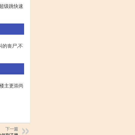
用超级跳快速
叫的丧尸,不
但楼主更崇尚
下一篇
如何刷子弹