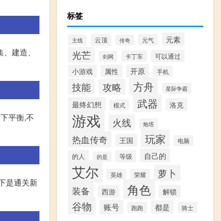
标签
元素
云顶
元气
主线
传奇
集、建造、
光芒
可以通过
卡丁车
剑网
开原
小游戏
属性
手机
方舟
技能
攻略
星际争霸
武器
最终幻想
洛克
模式
游戏
下平衡,不
火线
炮塔
玩家
热血传奇
王国
电脑
自己的
的人
等级
的是
艾尔
萝卜
英雄
荣耀
下是通关新
角色
装备
西游
解锁
谷物
账号
都是
跑跑
骑士