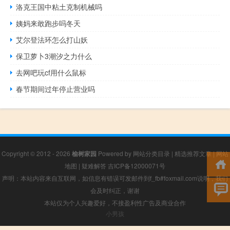
洛克王国中粘土克制机械吗
姨妈来敢跑步吗冬天
艾尔登法环怎么打山妖
保卫萝卜3潮汐之力什么
去网吧玩cf用什么鼠标
春节期间过年停止营业吗
Copyright © 2012 - 2026
榆树家园
Powered by
网站分类目录
|
精选推荐文章
|
网站
地图
|
疑难解答
吉ICP备12000071号
声明：本站内容来自互联网，如信息有错误可发邮件到f_fb#foxmail.com说明，我们
会及时纠正，谢谢
本站仅为个人兴趣爱好，不接盈利性广告及商业合作
小男孩