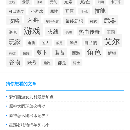
光芒
元素
云顶
元气
卡丁车
主线
传奇
剑网
技能
开原
小游戏
属性
可以通过
手机
方舟
武器
攻略
最终幻想
模式
星际争霸
游戏
火线
热血传奇
洛克
王国
炮塔
艾尔
玩家
自己的
的人
等级
电脑
的是
角色
萝卜
装备
西游
解锁
英雄
荣耀
谷物
账号
都是
跑跑
骑士
猜你想看的文章
梦幻西游女儿村最新加点
原神大圆球怎么挪动
原神怎么跑出印记界面
星露谷物语绵羊买几个