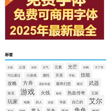
标签
光芒
元素
云顶
元气
卡丁车
主线
传奇
剑网
技能
开原
小游戏
属性
可以通过
手机
方舟
武器
攻略
最终幻想
模式
星际争霸
游戏
火线
热血传奇
洛克
王国
炮塔
艾尔
玩家
自己的
的人
等级
电脑
的是
角色
萝卜
装备
西游
解锁
英雄
荣耀