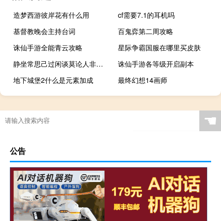
造梦西游彼岸花有什么用
cf需要7.1的耳机吗
基督教晚会主持台词
百鬼弈第二周攻略
诛仙手游全能青云攻略
星际争霸国服在哪里买皮肤
静坐常思己过闲谈莫论人非完整版（静坐常思己过闲谈莫论人非）
诛仙手游各等级开启副本
地下城堡2什么是元素加成
最终幻想14画师
☚
公告