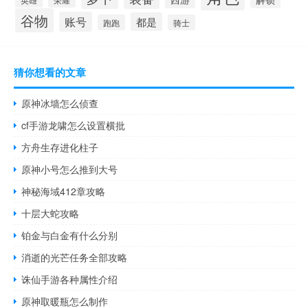
谷物
账号
都是
跑跑
骑士
猜你想看的文章
原神冰墙怎么侦查
cf手游龙啸怎么设置横批
方舟生存进化柱子
原神小号怎么推到大号
神秘海域412章攻略
十层大蛇攻略
铂金与白金有什么分别
消逝的光芒任务全部攻略
诛仙手游各种属性介绍
原神取暖瓶怎么制作