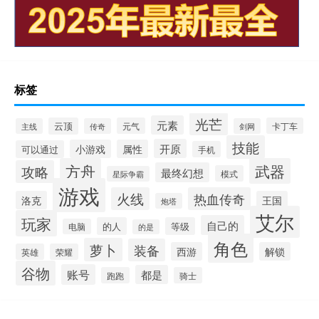
标签
光芒
元素
云顶
元气
卡丁车
主线
传奇
剑网
技能
开原
小游戏
属性
可以通过
手机
方舟
武器
攻略
最终幻想
模式
星际争霸
游戏
火线
热血传奇
洛克
王国
炮塔
艾尔
玩家
自己的
的人
等级
电脑
的是
角色
萝卜
装备
西游
解锁
英雄
荣耀
谷物
账号
都是
跑跑
骑士