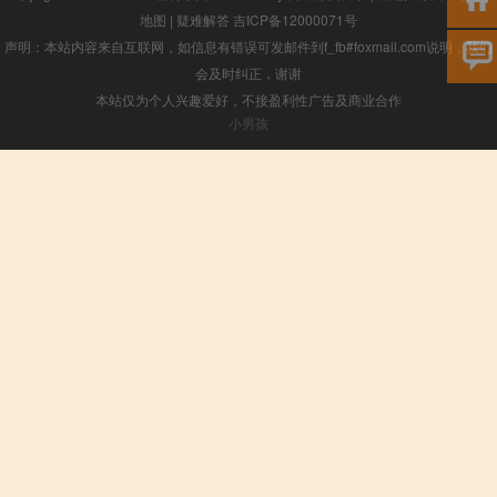
地图
|
疑难解答
吉ICP备12000071号
声明：本站内容来自互联网，如信息有错误可发邮件到f_fb#foxmail.com说明，我们
会及时纠正，谢谢
本站仅为个人兴趣爱好，不接盈利性广告及商业合作
小男孩