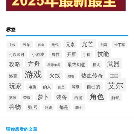
标签
光芒
元素
云顶
元气
卡丁车
主线
传奇
剑网
技能
开原
小游戏
属性
可以通过
手机
方舟
武器
攻略
最终幻想
模式
星际争霸
游戏
火线
热血传奇
洛克
王国
炮塔
艾尔
玩家
自己的
的人
等级
电脑
的是
角色
萝卜
装备
西游
解锁
英雄
荣耀
谷物
账号
都是
跑跑
骑士
猜你想看的文章