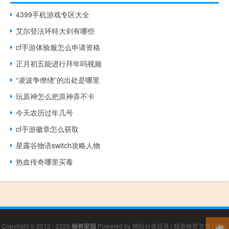
4399手机游戏专区大全
艾尔登法环特大剑有哪些
cf手游体验服怎么申请资格
正月初五能进行拜年吗视频
“凌波争缭绕”的出处是哪里
玩原神怎么把原神弄不卡
今天农历过年几号
cf手游徽章怎么获取
星露谷物语switch攻略人物
热血传奇哪里买毒
Copyright © 2012 - 2026
榆树家园
Powered by
网站分类目录
|
精选推荐文章
|
网站