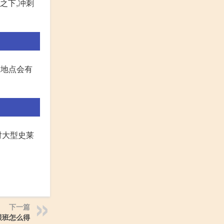
之下,冲刺
在地点会有
对大型史莱
下一篇
跟班怎么得