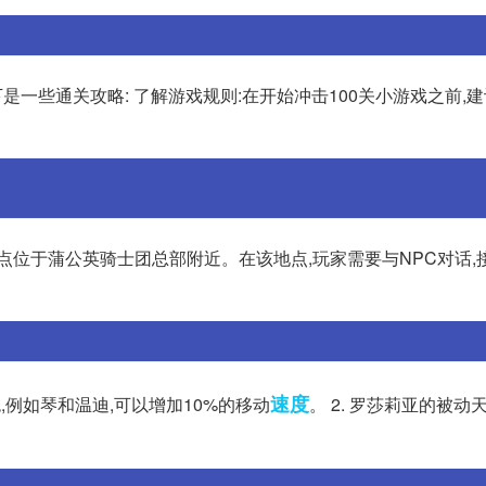
是一些通关攻略: 了解游戏规则:在开始冲击100关小游戏之前,
点位于蒲公英骑士团总部附近。在该地点,玩家需要与NPC对话,
速度
色,例如琴和温迪,可以增加10%的移动
。 2. 罗莎莉亚的被动