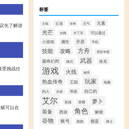
标签
元素
云顶
元气
主线
传奇
建议先了解游
光芒
可以通过
卡丁车
剑网
开原
小游戏
属性
手机
方舟
技能
攻略
星际争霸
武器
最终幻想
洛克
模式
游戏
接受挑战任
火线
炮塔
玩家
热血传奇
王国
电脑
自己的
的人
等级
的是
艾尔
萝卜
英雄
荣耀
天赋可以在
角色
装备
西游
解锁
谷物
账号
都是
跑跑
骑士