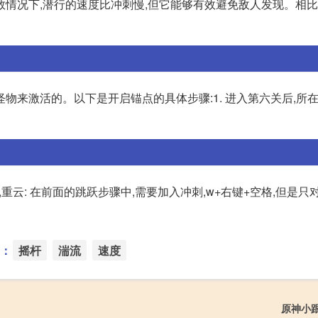
情况下,潜行的速度比冲刺慢,但它能够有效避免敌人发现。相比
物来激活的。以下是开启锚点的具体步骤:1. 进入第六关后,所
,重云: 在前面的跳跃步骤中,需要加入冲刺,w+右键+空格,但是只
：
摇杆
湍流
速度
原神小