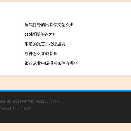
扁鹊打野的出装铭文怎么出
csol新版任务之神
消逝的光芒手枪哪里耍
原神怎么穿戴装备
银行从业中级报考条件有哪些
站地图
|
疑难解答
吉ICP备12000071号
，我们会及时纠正，谢谢