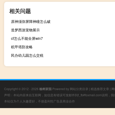
相关问题
原神须弥屏障神瞳怎么破
造梦西游宠物展示
cf怎么不能全屏win7
机甲塔防攻略
民办幼儿园怎么交税
Copyright © 2012 - 2026
榆树家园
Powered by
网站分类目录
|
精选推荐文章
|
网
声明：本站内容来自互联网，如信息有错误可发邮件到f_fb#foxmail.com说明
本站仅为个人兴趣爱好，不接盈利性广告及商业合作