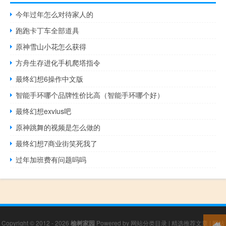
今年过年怎么对待家人的
跑跑卡丁车全部道具
原神雪山小花怎么获得
方舟生存进化手机爬塔指令
最终幻想6操作中文版
智能手环哪个品牌性价比高（智能手环哪个好）
最终幻想exvius吧
原神跳舞的视频是怎么做的
最终幻想7商业街笑死我了
过年加班费有问题吗吗
Copyright © 2012 - 2026
榆树家园
Powered by
网站分类目录
|
精选推荐文章
|
网站