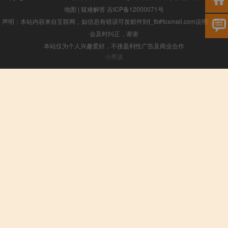
地图
|
疑难解答
吉ICP备12000071号
声明：本站内容来自互联网，如信息有错误可发邮件到f_fb#foxmail.com说明，我们
会及时纠正，谢谢
本站仅为个人兴趣爱好，不接盈利性广告及商业合作
小男孩