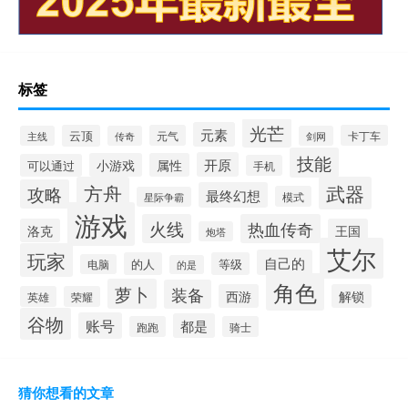
标签
光芒
元素
云顶
元气
卡丁车
主线
传奇
剑网
技能
开原
小游戏
属性
可以通过
手机
方舟
武器
攻略
最终幻想
模式
星际争霸
游戏
火线
热血传奇
洛克
王国
炮塔
艾尔
玩家
自己的
的人
等级
电脑
的是
角色
萝卜
装备
西游
解锁
英雄
荣耀
谷物
账号
都是
跑跑
骑士
猜你想看的文章