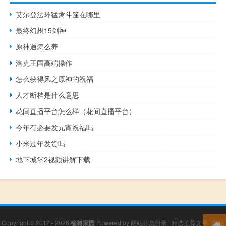
艾尔登法环猛禽斗篷在哪里
最终幻想15剑神
原神逍怎么养
洛克王国高端操作
怎么获得风之原神的祝福
人才断档是什么意思
花间直播平台怎么样（花间直播平台）
今年有必要发元宵祝福吗
小米过年发货吗
地下城堡2视频讲解下载
Copyright © 2012 - 2026
榆树家园
Powered by
网站分类目录
|
精选推荐文章
|
网站