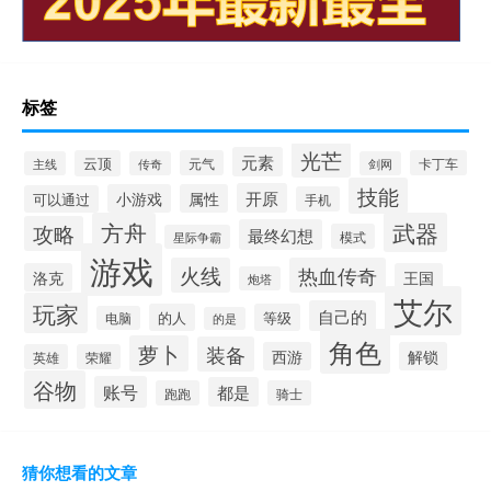
标签
光芒
元素
云顶
元气
卡丁车
主线
传奇
剑网
技能
开原
小游戏
属性
可以通过
手机
方舟
武器
攻略
最终幻想
模式
星际争霸
游戏
火线
热血传奇
洛克
王国
炮塔
艾尔
玩家
自己的
的人
等级
电脑
的是
角色
萝卜
装备
西游
解锁
英雄
荣耀
谷物
账号
都是
跑跑
骑士
猜你想看的文章