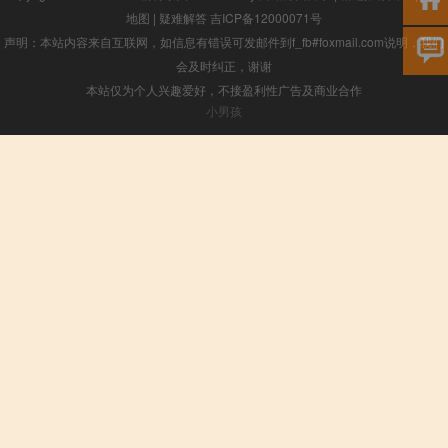
地图
|
疑难解答
吉ICP备12000071号
声明：本站内容来自互联网，如信息有错误可发邮件到f_fb#foxmail.com说明，我们
会及时纠正，谢谢
本站仅为个人兴趣爱好，不接盈利性广告及商业合作
小男孩