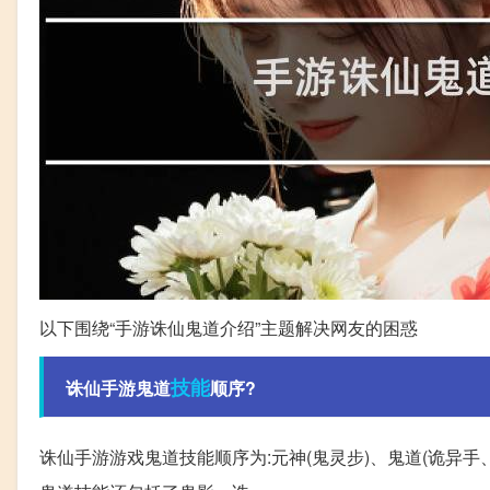
以下围绕“手游诛仙鬼道介绍”主题解决网友的困惑
技能
诛仙手游鬼道
顺序?
诛仙手游游戏鬼道技能顺序为:元神(鬼灵步)、鬼道(诡异手