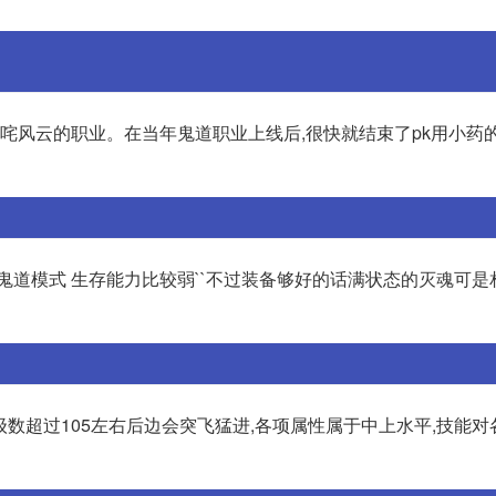
叱咤风云的职业。在当年鬼道职业上线后,很快就结束了pk用小药
练鬼道模式 生存能力比较弱``不过装备够好的话满状态的灭魂可
级数超过105左右后边会突飞猛进,各项属性属于中上水平,技能