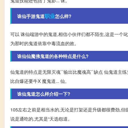
鬼道技能还包括了鬼影... 诛。
职业
诛仙手游鬼道
怎么样?
可以 诛仙端游中的鬼道,相信小伙伴们都不陌生,这是一个
为那时的鬼道依靠中毒流血的效。
诛仙仙魔佛鬼道的各种特点是什么?
仙鬼道的特点是无限灭魂``输出比魔魂高``缺点 仙鬼道主
比自爆还要牛X 魔鬼道... 仙。
诛仙鬼道怎么样介绍一下?
105左右之前是相当水的,无论是打架还是升级都很费劲,但
说是通吃的,尤其是“天选怨道。