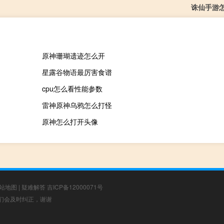
诛仙手游
原神珊瑚遗迹怎么开
星露谷物语最厉害食谱
cpu怎么看性能参数
雷神原神乌鸦怎么打怪
原神怎么打开头像
站地图
|
疑难解答
吉ICP备12000071号
，我们会及时纠正，谢谢