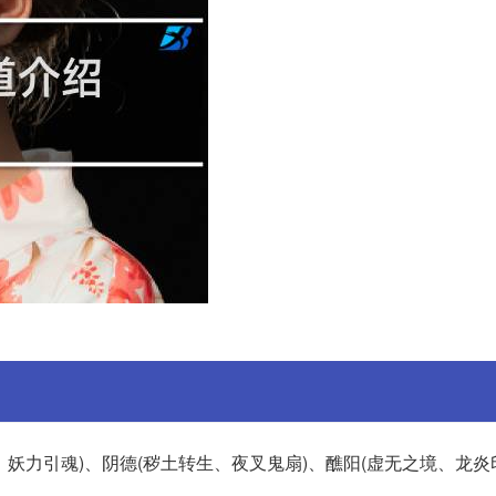
、妖力引魂)、阴德(秽土转生、夜叉鬼扇)、醮阳(虚无之境、龙炎印