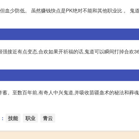
但血少防低。 虽然赚钱快点是PK绝对不能和其他职业比 。 鬼
强接近有点变态,合欢如果开祈福的话,鬼道可以瞬间打掉合欢36
并蓄。至数百年前,有奇人中兴鬼道,并吸收苗疆蛊术的秘法和葬
：
技能
职业
青云