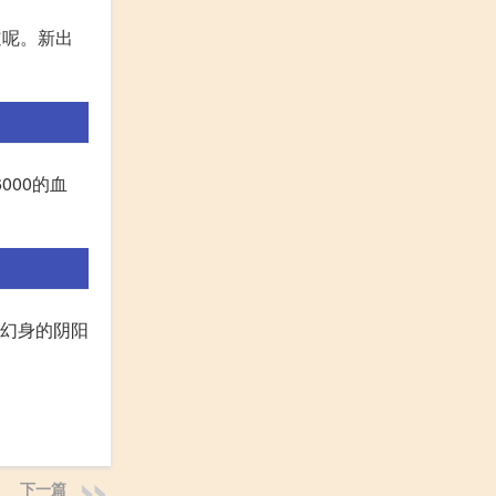
道呢。新出
000的血
魂幻身的阴阳
下一篇