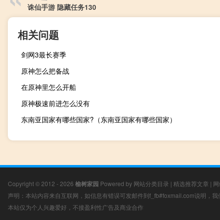
诛仙手游 隐藏任务130
相关问题
剑网3最长赛季
原神怎么把备战
在原神里怎么开船
原神极速前进怎么没有
东南亚国家有哪些国家?（东南亚国家有哪些国家）
Copyright © 2012 - 2026
榆树家园
Powered by
网站分类目录
|
精选推荐文章
|
网
声明：本站内容来自互联网，如信息有错误可发邮件到f_fb#foxmail.com说明
本站仅为个人兴趣爱好，不接盈利性广告及商业合作