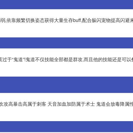
稍弱,依靠频繁切换姿态获得大量生存buff,配合躲闪宠物提高闪避
过于“鬼道”!鬼道不仅技能全部都是群攻,而且他的技能还是可以
欢攻高暴击高属于刺客 天音加血加防属于术士 鬼道会放毒降属