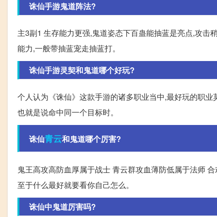
诛仙手游鬼道阵法?
主3副1 生存能力更强,鬼道姿态下百蛊能抽蓝是亮点,攻击
能力,一般带抽蓝宠走抽蓝打。
诛仙手游灵契和鬼道哪个好玩?
个人认为《诛仙》这款手游的诸多职业当中,最好玩的职业莫
也就是说命中同一个目标时。
青云
诛仙
和鬼道哪个厉害?
鬼王高攻高防血厚属于战士 青云群攻血薄防低属于法师 合
至于什么最好就要看你自己怎么。
诛仙中鬼道厉害吗?