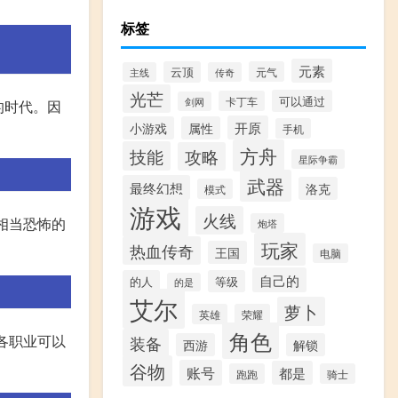
标签
元素
云顶
元气
主线
传奇
光芒
可以通过
卡丁车
剑网
的时代。因
开原
小游戏
属性
手机
方舟
技能
攻略
星际争霸
武器
最终幻想
洛克
模式
游戏
火线
是相当恐怖的
炮塔
玩家
热血传奇
王国
电脑
自己的
的人
等级
的是
艾尔
萝卜
英雄
荣耀
角色
对各职业可以
装备
西游
解锁
谷物
账号
都是
跑跑
骑士