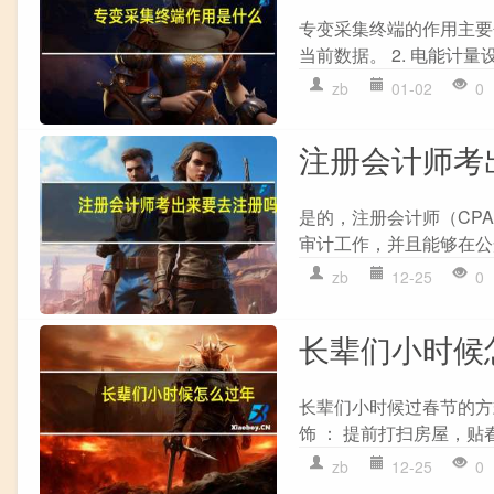
专变采集终端的作用主要
当前数据。 2. 电能计量
zb
01-02
0
注册会计师考
是的，注册会计师（CP
审计工作，并且能够在公
zb
12-25
0
长辈们小时候
长辈们小时候过春节的方
饰 ： 提前打扫房屋，贴
zb
12-25
0