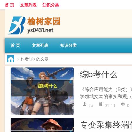
首 页
文章列表
知识分类
首 页
文章列表
知识分类
>
作者“zb”的文章
综b考什么
《综合应用能力（B类）》
学领域文本的事实和观点，
zb
01-11
0
专变采集终端