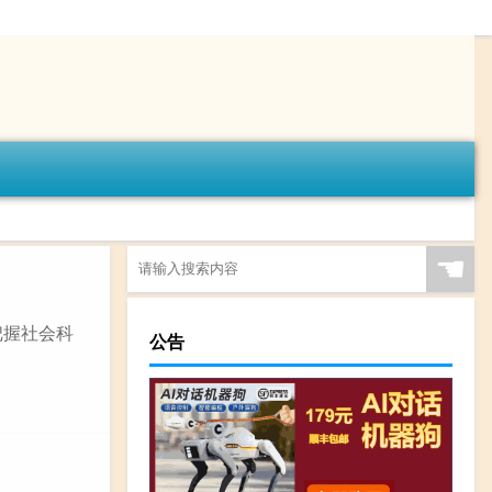
☚
把握社会科
公告