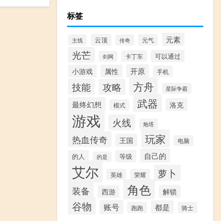
标签
元素
云顶
元气
主线
传奇
光芒
可以通过
卡丁车
剑网
开原
小游戏
属性
手机
方舟
技能
攻略
星际争霸
武器
最终幻想
洛克
模式
游戏
火线
炮塔
玩家
热血传奇
王国
电脑
自己的
的人
等级
的是
艾尔
萝卜
英雄
荣耀
角色
装备
西游
解锁
谷物
账号
都是
跑跑
骑士