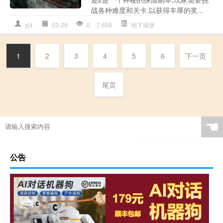
战各种难度和关卡,以获得丰厚的奖...
yj4
03-29
0
658
地下城堡
1
2
3
4
5
6
下一页
尾页
☚
公告