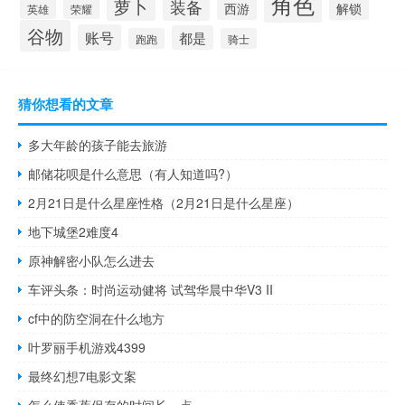
角色
萝卜
装备
西游
解锁
英雄
荣耀
谷物
账号
都是
跑跑
骑士
猜你想看的文章
多大年龄的孩子能去旅游
邮储花呗是什么意思（有人知道吗?）
2月21日是什么星座性格（2月21日是什么星座）
地下城堡2难度4
原神解密小队怎么进去
车评头条：时尚运动健将 试驾华晨中华V3 II
cf中的防空洞在什么地方
叶罗丽手机游戏4399
最终幻想7电影文案
怎么使香蕉保存的时间长一点