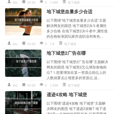
dxc
03-29
0
266
地下城堡
地下城堡血量多少合适
以下围绕“地下城堡血量多少合适”主题
解决网友的困惑 地下城堡2决斗者属性
多少合格 在地下城堡2决斗者中,属性值
的合格标准因玩家所选职业和角色...
dxc
03-29
0
6
地下城堡
地下城堡2广告在哪
以下围绕“地下城堡2广告在哪”主题解决
网友的困惑 地下城堡2怎么增加食物岗
位? 1.想要增加在某一资源点岗位上的
人数就要去占领更多的资源点,这...
dxc
03-29
0
558
地下城堡
遗迹4攻略 地下城堡
以下围绕“遗迹4攻略 地下城堡”主题解
决网友的困惑 地下遗迹2攻略? 地下遗
迹2是一个神秘的探险副本,玩家需要挑