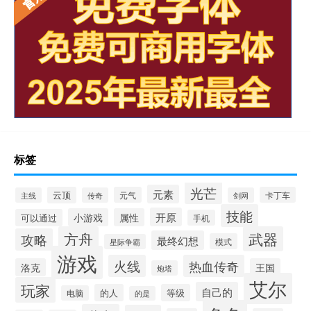
标签
光芒
元素
云顶
元气
卡丁车
主线
传奇
剑网
技能
开原
小游戏
属性
可以通过
手机
方舟
武器
攻略
最终幻想
模式
星际争霸
游戏
火线
热血传奇
洛克
王国
炮塔
艾尔
玩家
自己的
的人
等级
电脑
的是