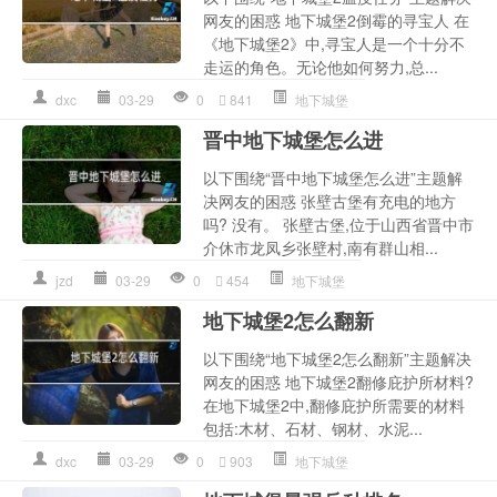
网友的困惑 地下城堡2倒霉的寻宝人 在
《地下城堡2》中,寻宝人是一个十分不
走运的角色。无论他如何努力,总...
dxc
03-29
0
841
地下城堡
晋中地下城堡怎么进
以下围绕“晋中地下城堡怎么进”主题解
决网友的困惑 张壁古堡有充电的地方
吗? 没有。 张壁古堡,位于山西省晋中市
介休市龙凤乡张壁村,南有群山相...
jzd
03-29
0
454
地下城堡
地下城堡2怎么翻新
以下围绕“地下城堡2怎么翻新”主题解决
网友的困惑 地下城堡2翻修庇护所材料?
在地下城堡2中,翻修庇护所需要的材料
包括:木材、石材、钢材、水泥...
dxc
03-29
0
903
地下城堡