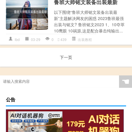
鲁班大师铭文装备出装最新
以下围绕“鲁班大师铭文装备出装最
新”主题解决网友的困惑 2023鲁班最强
出装与铭文? 鲁班铭文2023 1、10夺萃
10鹰眼 10祸源,这是配合暴击纯输出...
lbd
03-29
0
439
出装教程
下一页
☚
公告