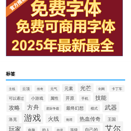
标签
光芒
元素
云顶
元气
卡丁车
主线
传奇
剑网
技能
开原
小游戏
属性
可以通过
手机
方舟
武器
攻略
最终幻想
模式
星际争霸
游戏
火线
热血传奇
洛克
王国
炮塔
艾尔
玩家
自己的
的人
等级
电脑
的是