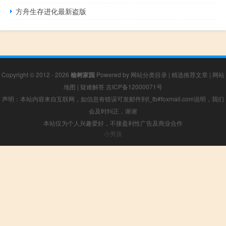
方舟生存进化最新盗版
Copyright © 2012 - 2026
榆树家园
Powered by
网站分类目录
|
精选推荐文章
|
网站
地图
|
疑难解答
吉ICP备12000071号
声明：本站内容来自互联网，如信息有错误可发邮件到f_fb#foxmail.com说明，我们
会及时纠正，谢谢
本站仅为个人兴趣爱好，不接盈利性广告及商业合作
小男孩