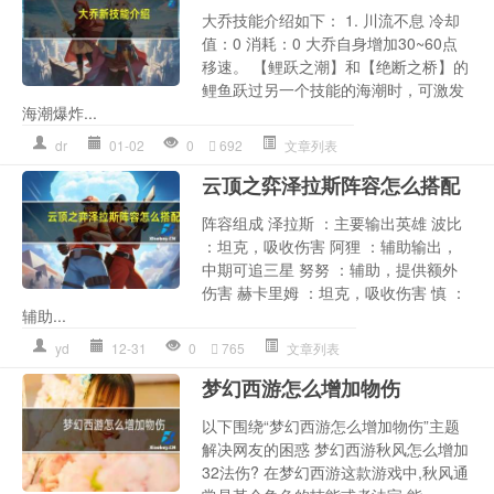
大乔技能介绍如下： 1. 川流不息 冷却
值：0 消耗：0 大乔自身增加30~60点
移速。 【鲤跃之潮】和【绝断之桥】的
鲤鱼跃过另一个技能的海潮时，可激发
海潮爆炸...
dr
01-02
0
692
文章列表
云顶之弈泽拉斯阵容怎么搭配
阵容组成 泽拉斯 ：主要输出英雄 波比
：坦克，吸收伤害 阿狸 ：辅助输出，
中期可追三星 努努 ：辅助，提供额外
伤害 赫卡里姆 ：坦克，吸收伤害 慎 ：
辅助...
yd
12-31
0
765
文章列表
梦幻西游怎么增加物伤
以下围绕“梦幻西游怎么增加物伤”主题
解决网友的困惑 梦幻西游秋风怎么增加
32法伤? 在梦幻西游这款游戏中,秋风通