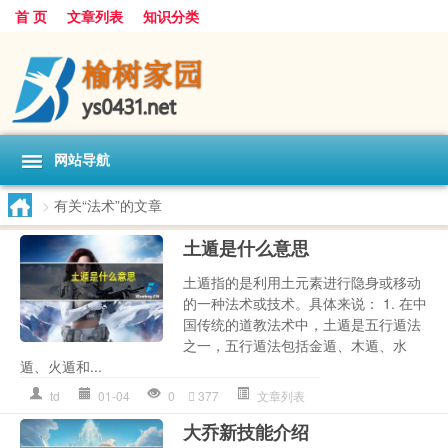
首 页
文章列表
知识分类
网站导航
>
有关“法术”的文章
土遁是什么意思
土遁指的是利用土元素进行隐身或移动
的一种法术或技术。具体来说： 1. 在中
国传统的道教法术中，土遁是五行遁法
之一，五行遁法包括金遁、木遁、水
遁、火遁和...
td
01-04
0
377
文章列表
大乔新技能介绍