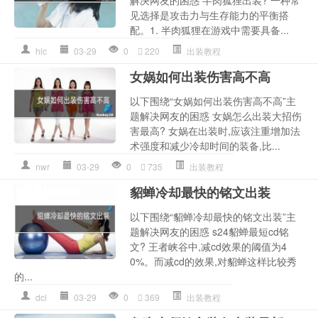
见选择是攻击力与生存能力的平衡搭
配。1. 半肉狐狸在游戏中需要具备...
hlc
03-29
0
220
出装教程
女娲如何出装伤害高不高
以下围绕“女娲如何出装伤害高不高”主
题解决网友的困惑 女娲怎么出装大招伤
害最高? 女娲在出装时,应该注重增加法
术强度和减少冷却时间的装备,比...
nwr
03-29
0
735
出装教程
貂蝉冷却最快的铭文出装
以下围绕“貂蝉冷却最快的铭文出装”主
题解决网友的困惑 s24貂蝉最短cd铭
文? 王者峡谷中,减cd效果的阈值为4
0%。而减cd的效果,对貂蝉这样比较秀
的...
dcl
03-29
0
369
出装教程