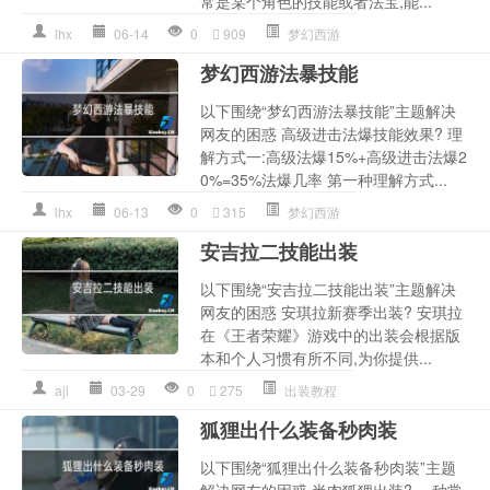
常是某个角色的技能或者法宝,能...
lhx
06-14
0
909
梦幻西游
梦幻西游法暴技能
以下围绕“梦幻西游法暴技能”主题解决
网友的困惑 高级进击法爆技能效果? 理
解方式一:高级法爆15%+高级进击法爆2
0%=35%法爆几率 第一种理解方式...
lhx
06-13
0
315
梦幻西游
安吉拉二技能出装
以下围绕“安吉拉二技能出装”主题解决
网友的困惑 安琪拉新赛季出装? 安琪拉
在《王者荣耀》游戏中的出装会根据版
本和个人习惯有所不同,为你提供...
ajl
03-29
0
275
出装教程
狐狸出什么装备秒肉装
以下围绕“狐狸出什么装备秒肉装”主题
解决网友的困惑 半肉狐狸出装? 一种常