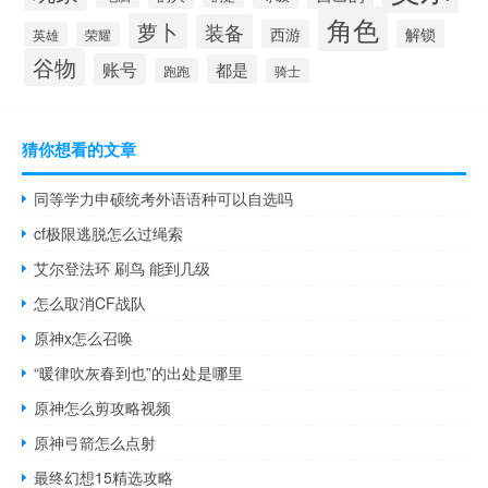
角色
萝卜
装备
西游
解锁
英雄
荣耀
谷物
账号
都是
跑跑
骑士
猜你想看的文章
同等学力申硕统考外语语种可以自选吗
cf极限逃脱怎么过绳索
艾尔登法环 刷鸟 能到几级
怎么取消CF战队
原神x怎么召唤
“暖律吹灰春到也”的出处是哪里
原神怎么剪攻略视频
原神弓箭怎么点射
最终幻想15精选攻略