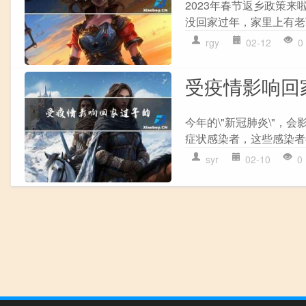
2023年春节返乡政策
没回家过年，家里上有老
rgy
02-12
0
受疫情影响回
今年的\"新冠肺炎\"，
症状感染者，这些感染者
syr
02-10
0