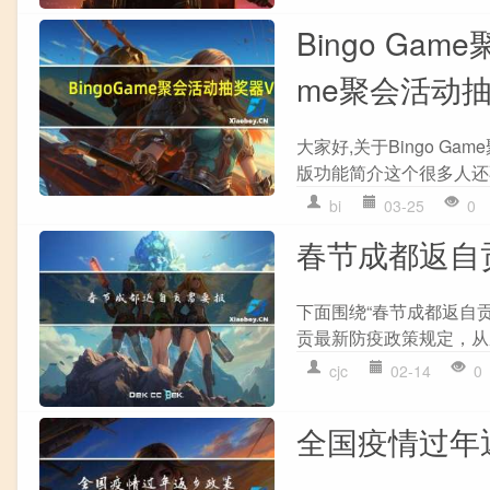
Bingo Gam
me聚会活动抽
大家好,关于Bingo Gam
版功能简介这个很多人还不
bi
03-25
0
春节成都返自
下面围绕“春节成都返自
贡最新防疫政策规定，从
cjc
02-14
0
全国疫情过年