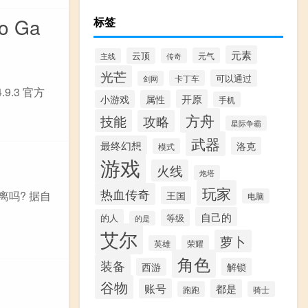
o Ga
标签
元素
云顶
元气
主线
传奇
光芒
可以通过
卡丁车
剑网
9.3 官方
开原
小游戏
属性
手机
方舟
技能
攻略
星际争霸
武器
最终幻想
洛克
模式
游戏
火线
炮塔
玩家
热血传奇
吗? 据自
王国
电脑
自己的
的人
等级
的是
艾尔
萝卜
英雄
荣耀
角色
装备
西游
解锁
谷物
账号
都是
跑跑
骑士