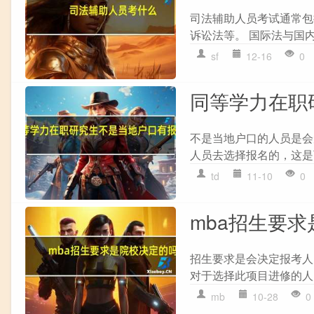
司法辅助人员考试通常包括
诉讼法等。 国际法与国内
sf
12-16
0
同等学力在职
不是当地户口的人员是会
人员去选择报名的，这是
td
11-10
0
mba招生要
招生要求是会决定报考人
对于选择此项目进修的人
mb
10-28
0