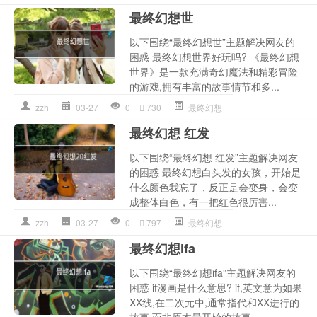
最终幻想世
以下围绕“最终幻想世”主题解决网友的
困惑 最终幻想世界好玩吗? 《最终幻想
世界》是一款充满奇幻魔法和精彩冒险
的游戏,拥有丰富的故事情节和多...
zzh
03-27
0
730
最终幻想
最终幻想 红发
以下围绕“最终幻想 红发”主题解决网友
的困惑 最终幻想白头发的女孩，开始是
什么颜色我忘了，反正是会变身，会变
成整体白色，有一把红色很厉害...
zzh
03-27
0
797
最终幻想
最终幻想ifa
以下围绕“最终幻想ifa”主题解决网友的
困惑 if漫画是什么意思? if,英文意为如果
XX线,在二次元中,通常指代和XX进行的
故事,而非原本最开始的故事...