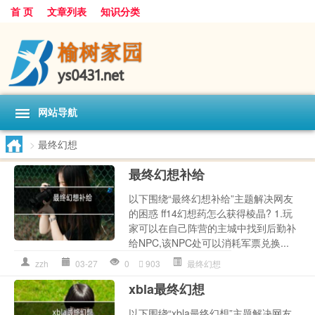
首 页
文章列表
知识分类
网站导航
>
最终幻想
最终幻想补给
以下围绕“最终幻想补给”主题解决网友
的困惑 ff14幻想药怎么获得棱晶? 1.玩
家可以在自己阵营的主城中找到后勤补
给NPC,该NPC处可以消耗军票兑换...
zzh
03-27
0
903
最终幻想
xbla最终幻想
以下围绕“xbla最终幻想”主题解决网友