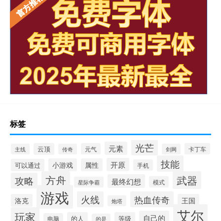
标签
光芒
元素
云顶
元气
卡丁车
主线
传奇
剑网
技能
开原
小游戏
属性
可以通过
手机
方舟
武器
攻略
最终幻想
模式
星际争霸
游戏
火线
热血传奇
洛克
王国
炮塔
艾尔
玩家
自己的
的人
等级
电脑
的是