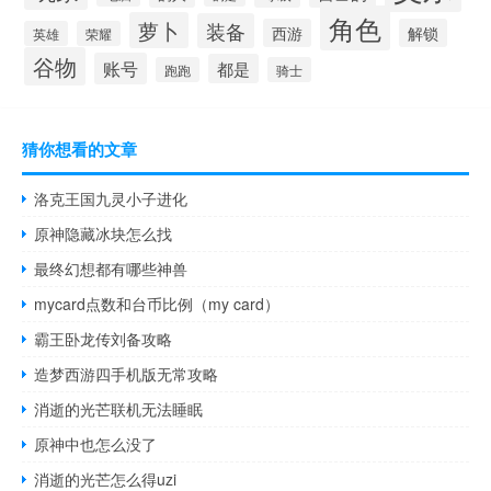
角色
萝卜
装备
西游
解锁
英雄
荣耀
谷物
账号
都是
跑跑
骑士
猜你想看的文章
洛克王国九灵小子进化
原神隐藏冰块怎么找
最终幻想都有哪些神兽
mycard点数和台币比例（my card）
霸王卧龙传刘备攻略
造梦西游四手机版无常攻略
消逝的光芒联机无法睡眠
原神中也怎么没了
消逝的光芒怎么得uzi