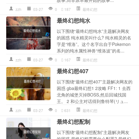
zzh
03-27
0
187
最终幻想
最终幻想纯水
以下围绕“最终幻想纯水”主题解决网友
的困惑 纯水精灵叫什么? 纯水精灵的名
字是“维洛”。这个名字出自于Pokemon
系列的纯水属性神兽“维洛波”的名...
zzh
03-27
0
167
最终幻想
最终幻想407
以下围绕“最终幻想407”主题解决网友的
困惑 gba最终幻想1 2攻略 FF1: 1 去西
北角的城堡灭掉BOSS,然后回城找国
王。 2 和公主对话得到鲁特琴(リュ...
zzh
03-27
0
631
最终幻想
最终幻想配制
以下围绕“最终幻想配制”主题解决网友
的困惑 最终幻想需要什么配置? 最终幻