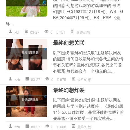
的困惑 幻想游戏网的游戏哪来的 最终
幻想I》FC(1987年12月18日)、WS、G
BA(2004年7月29日)、PS、PSP 《最
终...
xbl
03-27
0
151
最终幻想
最终幻想关联
以下围绕“最终幻想关联”主题解决网友
的困惑 请问游戏最终幻想各代之间的情
节有关联吗? 最终幻想系列各代之间没
有联系,每代都会有一个独立的主...
zzh
03-27
0
975
最终幻想
最终幻想炸裂
以下围绕“最终幻想炸裂”主题解决网友
的困惑 从学习到超越魔兽，《最终幻想
14》5.0口碑炸裂，暴雪还能翻盘吗? 首
先暴雪不得不接受一个现实就是,...
zzh
03-27
0
668
最终幻想