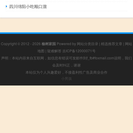
四川绵阳小吃顺口溜
Copyright © 2012 - 2026
榆树家园
Powered by
网站分类目录
|
精选推荐文章
|
网站
地图
|
疑难解答
吉ICP备12000071号
声明：本站内容来自互联网，如信息有错误可发邮件到f_fb#foxmail.com说明，我们
会及时纠正，谢谢
本站仅为个人兴趣爱好，不接盈利性广告及商业合作
小男孩