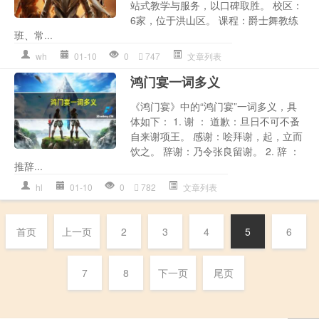
站式教学与服务，以口碑取胜。 校区：
6家，位于洪山区。 课程：爵士舞教练
班、常...
wh
01-10
0
747
文章列表
鸿门宴一词多义
《鸿门宴》中的“鸿门宴”一词多义，具
体如下： 1. 谢 ： 道歉：旦日不可不蚤
自来谢项王。 感谢：哙拜谢，起，立而
饮之。 辞谢：乃令张良留谢。 2. 辞 ：
推辞...
hl
01-10
0
782
文章列表
首页
上一页
2
3
4
5
6
7
8
下一页
尾页