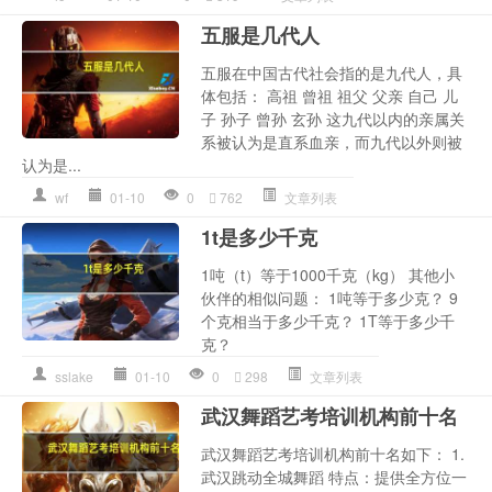
五服是几代人
五服在中国古代社会指的是九代人，具
体包括： 高祖 曾祖 祖父 父亲 自己 儿
子 孙子 曾孙 玄孙 这九代以内的亲属关
系被认为是直系血亲，而九代以外则被
认为是...
wf
01-10
0
762
文章列表
1t是多少千克
1吨（t）等于1000千克（kg） 其他小
伙伴的相似问题： 1吨等于多少克？ 9
个克相当于多少千克？ 1T等于多少千
克？
sslake
01-10
0
298
文章列表
武汉舞蹈艺考培训机构前十名
武汉舞蹈艺考培训机构前十名如下： 1.
武汉跳动全城舞蹈 特点：提供全方位一