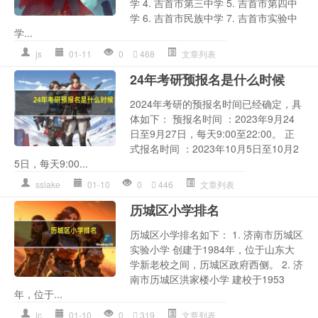
学 4. 吉首市第三中学 5. 吉首市第四中
学 6. 吉首市民族中学 7. 吉首市实验中
学...
js
01-11
0
468
文章列表
24年考研预报名是什么时候
2024年考研的预报名时间已经确定，具
体如下： 预报名时间 ：2023年9月24
日至9月27日，每天9:00至22:00。 正
式报名时间 ：2023年10月5日至10月2
5日，每天9:00...
sslake
01-10
0
446
文章列表
历城区小学排名
历城区小学排名如下： 1. 济南市历城区
实验小学 创建于1984年，位于山东大
学新老校之间，历城区政府西侧。 2. 济
南市历城区洪家楼小学 建校于1953
年，位于...
lc
01-10
0
319
文章列表