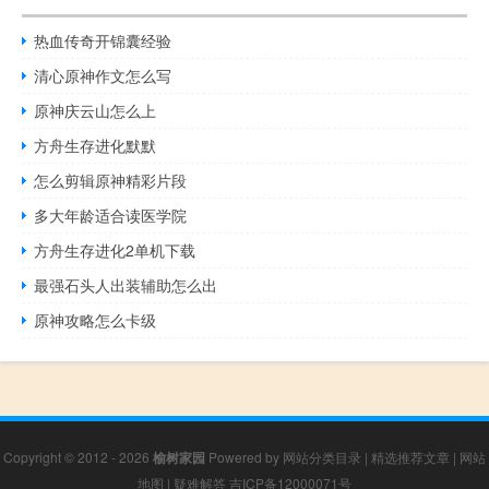
热血传奇开锦囊经验
清心原神作文怎么写
原神庆云山怎么上
方舟生存进化默默
怎么剪辑原神精彩片段
多大年龄适合读医学院
方舟生存进化2单机下载
最强石头人出装辅助怎么出
原神攻略怎么卡级
Copyright © 2012 - 2026
榆树家园
Powered by
网站分类目录
|
精选推荐文章
|
网站
地图
|
疑难解答
吉ICP备12000071号