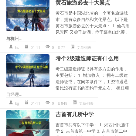
黄石旅游必去十大景点
黄石市是中国湖北省的一个著名旅游城
市，拥有众多自然和文化景点。以下是
黄石市旅游必去的十大景点： 1. 仙岛湖
风景区 又称千岛湖，位于幕阜山北麓，
与杭州...
hs
01-11
0
77
文章列表
考个2级建造师证有什么用
考二级建造师证书具有多方面的作用，
主要包括： 1. 增加收入 ： 拥有二级建
造师证书，在同等条件下，工资待遇通
常比没有证书的高约千元左右。 担任项
目经理...
kg
01-11
0
849
文章列表
吉首有几所中学
吉首市共有以下中学： 1. 湘西州民族中
学 2. 吉首市第一中学 3. 吉首市第二中