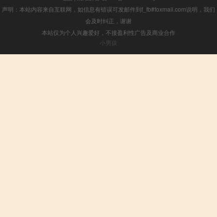
声明：本站内容来自互联网，如信息有错误可发邮件到f_fb#foxmail.com说明，我们
会及时纠正，谢谢
本站仅为个人兴趣爱好，不接盈利性广告及商业合作
小男孩